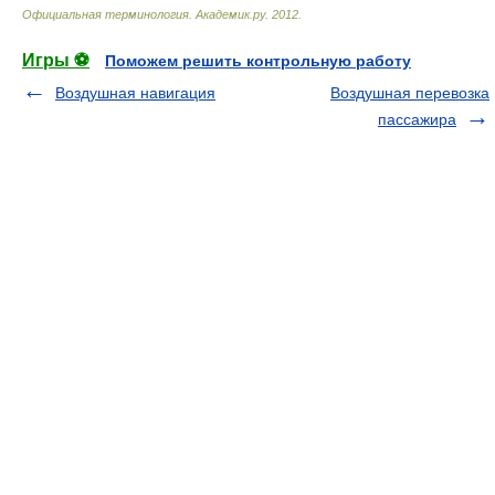
Официальная терминология
.
Академик.ру
.
2012
.
Игры ⚽
Поможем решить контрольную работу
Воздушная навигация
Воздушная перевозка
пассажира