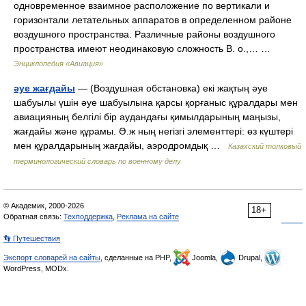
одновременное взаимное расположение по вертикали и
горизонтали летательных аппаратов в определенном районе
воздушного пространства. Различные районы воздушного
пространства имеют неодинаковую сложность В. о.,… …
Энциклопедия «Авиация»
әуе жағдайы
— (Воздушная обстановка) екі жақтың әуе
шабуылы үшін әуе шабуылына қарсы қорғаныс құралдары мен
авиацияның белгілі бір аудандағы қимылдарының маңызы,
жағдайы және құрамы. Ә.ж ның негізгі элементтері: өз күштері
мен құралдарының жағдайы, аэродромдық …
Казахский толковый
терминологический словарь по военному делу
© Академик, 2000-2026
18+
Обратная связь:
Техподдержка
,
Реклама на сайте
👣 Путешествия
Экспорт словарей на сайты
, сделанные на PHP,
Joomla,
Drupal,
WordPress, MODx.