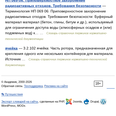
НП 069-06: Приповерхностное захоронение
радиоактивных отходов. Требования безопасности
—
Терминология НП 069 06: Приповерхностное захоронение
радиоактивных отходов. Требования безопасности: Буферный
материал материал (бетон, глины, битум и др.), используемый
для ограничения доступа воды (атмосферных осадков и (или)
подземных вод) к… …
Словарь-справочник терминов нормативно-
технической документации
ячейка
— 3.2.102 ячейка: Часть ротора, предназначенная для
крепления одного или нескольких контейнеров для материала.
Источник …
Словарь-справочник терминов нормативно-технической
документации
© Академик, 2000-2026
18+
Обратная связь:
Техподдержка
,
Реклама на сайте
👣 Путешествия
Экспорт словарей на сайты
, сделанные на PHP,
Joomla,
Drupal,
WordPress, MODx.