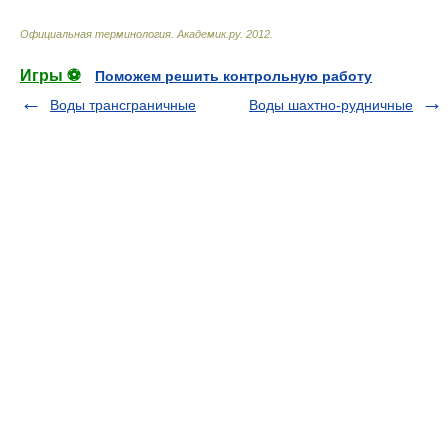
Официальная терминология
.
Академик.ру
.
2012
.
Игры ⚽
Поможем решить контрольную работу
Воды трансграничные
Воды шахтно-рудничные