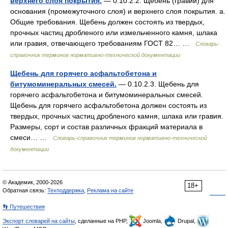
верхнего слоя покрытия.
— 0.10.2.2. Щебень (гравий) для
основания (промежуточного слоя) и верхнего слоя покрытия. а.
Общие требования. Щебень должен состоять из твердых,
прочных частиц дробленого или измельченного камня, шлака
или гравия, отвечающего требованиям ГОСТ 82… …
Словарь-
справочник терминов нормативно-технической документации
Щебень для горячего асфальтобетона и
битумоминеральных смесей.
— 0.10.2.3. Щебень для
горячего асфальтобетона и битумоминеральных смесей.
Щебень для горячего асфальтобетона должен состоять из
твердых, прочных частиц дробленого камня, шлака или гравия.
Размеры, сорт и состав различных фракций материала в
смеси… …
Словарь-справочник терминов нормативно-технической
документации
© Академик, 2000-2026
18+
Обратная связь:
Техподдержка
,
Реклама на сайте
👣 Путешествия
Экспорт словарей на сайты
, сделанные на PHP,
Joomla,
Drupal,