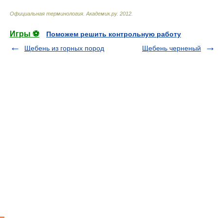
Официальная терминология
.
Академик.ру
.
2012
.
Игры ⚽
Поможем решить контрольную работу
Щебень из горных пород
Щебень черненый