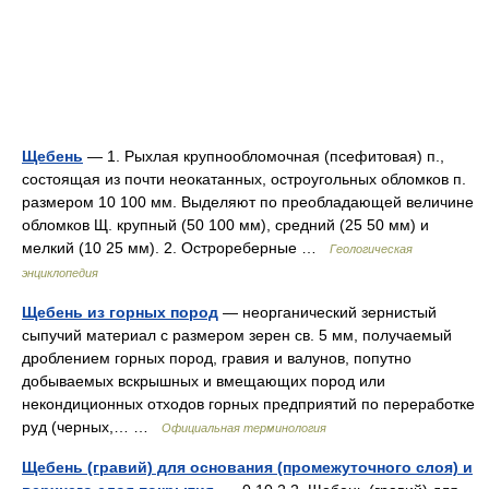
Щебень
— 1. Рыхлая крупнообломочная (псефитовая) п.,
состоящая из почти неокатанных, остроугольных обломков п.
размером 10 100 мм. Выделяют по преобладающей величине
обломков Щ. крупный (50 100 мм), средний (25 50 мм) и
мелкий (10 25 мм). 2. Острореберные …
Геологическая
энциклопедия
Щебень из горных пород
— неорганический зернистый
сыпучий материал с размером зерен св. 5 мм, получаемый
дроблением горных пород, гравия и валунов, попутно
добываемых вскрышных и вмещающих пород или
некондиционных отходов горных предприятий по переработке
руд (черных,… …
Официальная терминология
Щебень (гравий) для основания (промежуточного слоя) и