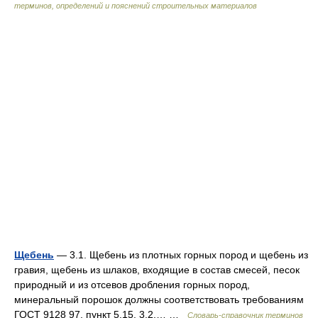
терминов, определений и пояснений строительных материалов
Щебень
— 3.1. Щебень из плотных горных пород и щебень из
гравия, щебень из шлаков, входящие в состав смесей, песок
природный и из отсевов дробления горных пород,
минеральный порошок должны соответствовать требованиям
ГОСТ 9128 97, пункт 5.15. 3.2.… …
Словарь-справочник терминов