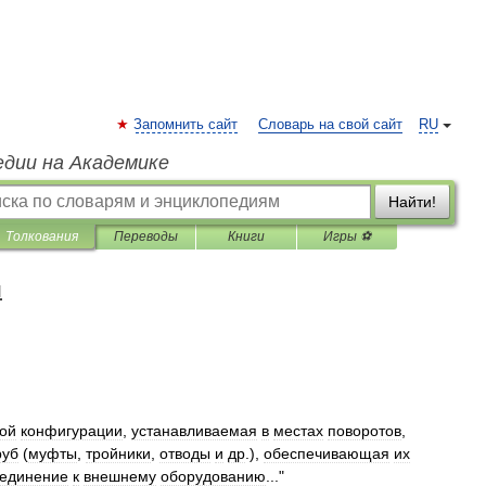
Запомнить сайт
Словарь на свой сайт
RU
едии на Академике
Найти!
Толкования
Переводы
Книги
Игры ⚽
я
ой
конфигурации
,
устанавливаемая
в
местах
поворотов
,
руб
(
муфты
,
тройники
,
отводы
и
др
.),
обеспечивающая
их
единение
к
внешнему
оборудованию
..."