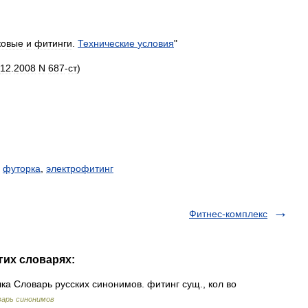
ковые
и
фитинги
.
Технические
условия
"
12
.
2008
N
687
-
ст
)
,
футорка
,
электрофитинг
Фитнес-комплекс
гих словарях:
ка Словарь русских синонимов. фитинг сущ., кол во
варь синонимов