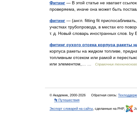
Фитинг
— В этой статье не хватает ссыл
проверяема, иначе она может быть поста
фитинг
— (англ. fitting fit приспосаблива
участках трубопровода, в местах его пово
т. д. Новый словарь иностранных слов. b
фитинг сухого отсека корпуса ракеты 
корпуса ракеты на жидком топливе, предн
топливным отсеком или рамой и перестык
или элементом,… …
Справочник технического
© Академик, 2000-2026
Обратная связь:
Техподдерж
👣 Путешествия
Экспорт словарей на сайты
, сделанные на PHP,
Jo