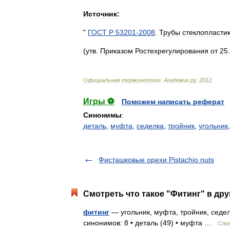
Источник:
"
ГОСТ
Р
53201
-
2008
.
Трубы
стеклопласти
(
утв
.
Приказом
Ростехрегулирования
от
25
.
Официальная
терминология
.
Академик
.
ру
.
2012
.
Игры ⚽
Поможем написать реферат
Синонимы
:
деталь
,
муфта
,
седелка
,
тройник
,
угольник
Фисташковые орехи Pistachio nuts
Смотреть что такое "Фитинг" в дру
фитинг
— угольник, муфта, тройник, седел
синонимов: 8 • деталь (49) • муфта …
Сло