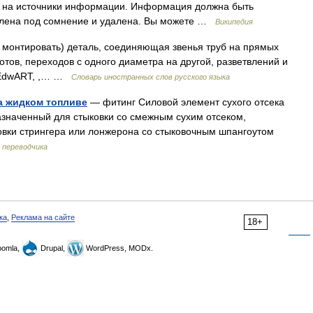
ок на источники информации. Информация должна быть
влена под сомнение и удалена. Вы можете …
Википедия
ть, монтировать) деталь, соединяющая звенья труб на прямых
ротов, переходов с одного диаметра на другой, разветвлений и
y EdwART, ,… …
Словарь иностранных слов русского языка
на жидком топливе
— фитинг Силовой элемент сухого отсека
азначенный для стыковки со смежным сухим отсеком,
овки стрингера или лонжерона со стыковочным шпангоутом
 переводчика
ка
,
Реклама на сайте
18+
omla,
Drupal,
WordPress, MODx.