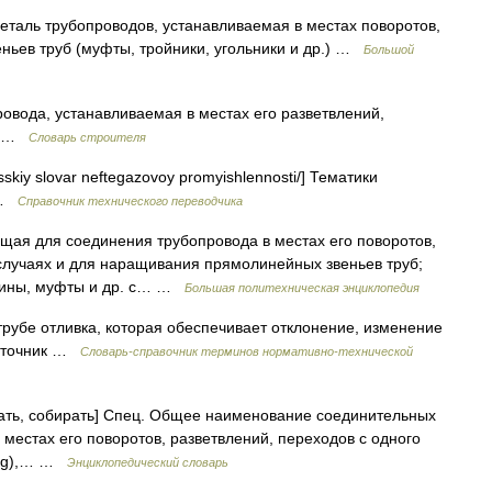
 деталь трубопроводов, устанавливаемая в местах поворотов,
еньев труб (муфты, тройники, угольники и др.) …
Большой
овода, устанавливаемая в местах его разветвлений,
тр …
Словарь строителя
usskiy slovar neftegazovoy promyishlennosti/] Тематики
g …
Справочник технического переводчика
щая для соединения трубопровода в местах его поворотов,
 случаях и для наращивания прямолинейных звеньев труб;
овины, муфты и др. с… …
Большая политехническая энциклопедия
трубе отливка, которая обеспечивает отклонение, изменение
Источник …
Словарь-справочник терминов нормативно-технической
аживать, собирать] Спец. Общее наименование соединительных
местах его поворотов, разветвлений, переходов с одного
tting),… …
Энциклопедический словарь