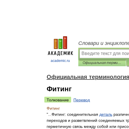
Словари и энциклоп
academic.ru
Официальная терминология
Официальная терминологи
Фитинг
Толкование
Перевод
Фитинг
"...
Фитинг:
соединительная
деталь
различн
переходов
и
разветвлений
соединяемых
т
герметичную
связь
между
собой
или
присо