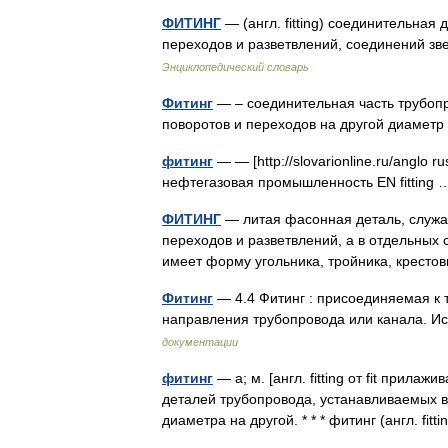
ФИТИНГ
— (англ. fitting) соединительная
переходов и разветвлений, соединений зв
Энциклопедический словарь
Фитинг
— – соединительная часть трубопр
поворотов и переходов на другой диаме
фитинг
— — [http://slovarionline.ru/anglo r
нефтегазовая промышленность EN fittin
ФИТИНГ
— литая фасонная деталь, служа
переходов и разветвлений, а в отдельных
имеет форму угольника, тройника, крест
Фитинг
— 4.4 Фитинг : присоединяемая к 
направления трубопровода или канала. 
документации
фитинг
— а; м. [англ. fitting от fit прил
деталей трубопровода, устанавливаемых в 
диаметра на другой. * * * фитинг (англ. fi