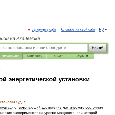
Запомнить сайт
Словарь на свой сайт
RU
едии на Академике
Найти!
Толкования
Переводы
Книги
Игры ⚽
я
ой энергетической установки
установки
судна
плуатацию
,
включающий
достижение
критического
состояния
ческих
экспериментов
на
уровне
мощности
,
при
которой