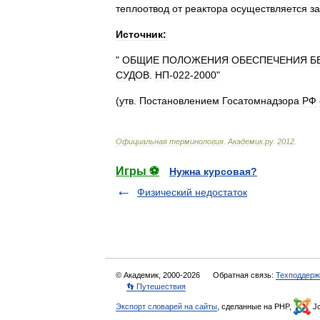
теплоотвод
от
реактора
осуществляется
за
Источник:
"
ОБЩИЕ
ПОЛОЖЕНИЯ
ОБЕСПЕЧЕНИЯ
Б
СУДОВ
.
НП
-
022
-
2000
"
(
утв
.
Постановлением
Госатомнадзора
РФ
Официальная
терминология
.
Академик
.
ру
.
2012
.
Игры ⚽
Нужна курсовая?
Физический недостаток
© Академик, 2000-2026
Обратная связь:
Техподдерж
👣 Путешествия
Экспорт словарей на сайты
, сделанные на PHP,
Jo