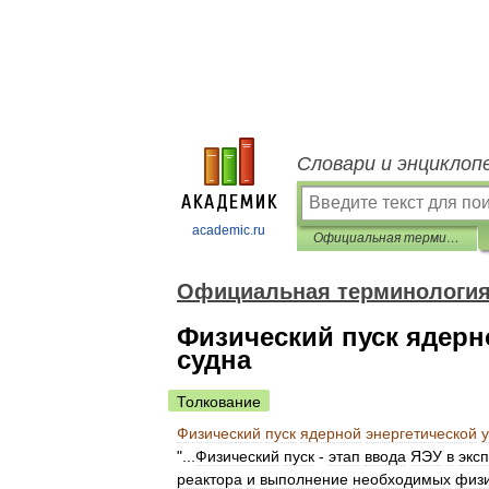
Словари и энциклоп
academic.ru
Официальная терминология
Официальная терминологи
Физический пуск ядерн
судна
Толкование
Физический
пуск
ядерной
энергетической
"...
Физический
пуск
-
этап
ввода
ЯЭУ
в
экс
реактора
и
выполнение
необходимых
физи