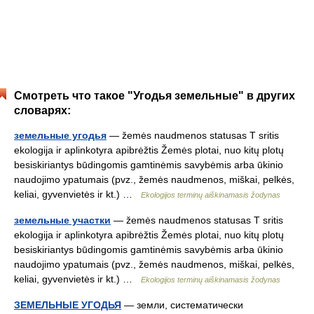
Смотреть что такое "Угодья земельные" в других
словарях:
земельные угодья
— žemės naudmenos statusas T sritis
ekologija ir aplinkotyra apibrėžtis Žemės plotai, nuo kitų plotų
besiskiriantys būdingomis gamtinėmis savybėmis arba ūkinio
naudojimo ypatumais (pvz., žemės naudmenos, miškai, pelkės,
keliai, gyvenvietės ir kt.) …
Ekologijos terminų aiškinamasis žodynas
земельные участки
— žemės naudmenos statusas T sritis
ekologija ir aplinkotyra apibrėžtis Žemės plotai, nuo kitų plotų
besiskiriantys būdingomis gamtinėmis savybėmis arba ūkinio
naudojimo ypatumais (pvz., žemės naudmenos, miškai, pelkės,
keliai, gyvenvietės ir kt.) …
Ekologijos terminų aiškinamasis žodynas
ЗЕМЕЛЬНЫЕ УГОДЬЯ
— земли, систематически