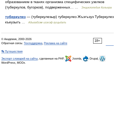
образованием в тканях организма специфических узелков
(туберкулов, бугорков), подверженных… …
Энциклопедия Кольера
туберкулез
— (туберкулезыр) туберкулез Жъэгъэуз Туберкулез
къеузыгъ …
Адыгабзэм изэхэф гущыIалъ
© Академик, 2000-2026
18+
Обратная связь:
Техподдержка
,
Реклама на сайте
👣 Путешествия
Экспорт словарей на сайты
, сделанные на PHP,
Joomla,
Drupal,
WordPress, MODx.