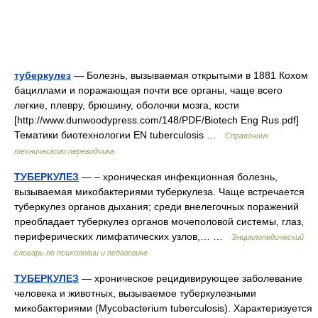
туберкулез
— Болезнь, вызываемая открытыми в 1881 Кохом
бациллами и поражающая почти все органы, чаще всего
легкие, плевру, брюшину, оболочки мозга, кости
[http://www.dunwoodypress.com/148/PDF/Biotech Eng Rus.pdf]
Тематики биотехнологии EN tuberculosis …
Справочник
технического переводчика
ТУБЕРКУЛЕЗ
— – хроническая инфекционная болезнь,
вызываемая микобактериями туберкулеза. Чаще встречается
туберкулез органов дыхания; среди внелегочных поражений
преобладает туберкулез органов мочеполовой системы, глаз,
периферических лимфатических узлов,… …
Энциклопедический
словарь по психологии и педагогике
ТУБЕРКУЛЕЗ
— хроническое рецидивирующее заболевание
человека и животных, вызываемое туберкулезными
микобактериями (Mycobacterium tuberculosis). Характеризуется