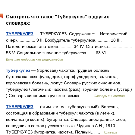
Смотреть что такое "Туберкулез" в других
словарях:
ТУБЕРКУЛЕЗ
— ТУБЕРКУЛЕЗ. Содержание: I. Исторический
очерк............... 9 II. Возбудитель туберкулеза............ 18 III.
Патологическая анатомия............ 34 IV. Статистика....................
55 V. Социальное значение туберкулеза....... 63 VІ.… …
Большая медицинская энциклопедия
туберкулез
— (горловая) чахотка, грудная болезнь,
бугорчатка, склофулодерма, скрофулодерма, волчанка,
королевская болезнь, люпус Словарь русских синонимов.
туберкулёз / лёгочный: чахотка (разг.); грудная болезнь (устар.)
) Словарь синонимов русского языка.… …
Словарь синонимов
ТУБЕРКУЛЕЗ
— (этим. см. сл. туберкулезный). Болезнь,
состоящая в образовании туберкул; чахотка (в легких),
волчанка (в костях), бугорчатка. Словарь иностранных слов,
вошедших в состав русского языка. Чудинов А.Н., 1910.
ТУБЕРКУЛЕЗ бугорчатка, чахотка. Полный… …
Словарь