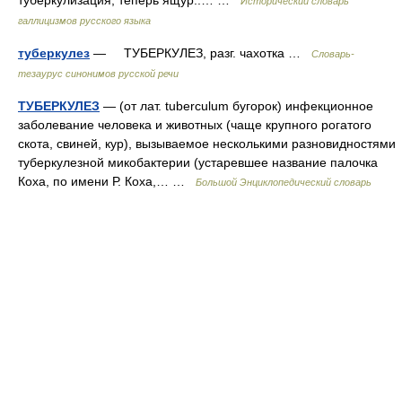
туберкулизация, теперь ящур..… …
Исторический словарь
галлицизмов русского языка
туберкулез
— ТУБЕРКУЛЕЗ, разг. чахотка …
Словарь-
тезаурус синонимов русской речи
ТУБЕРКУЛЕЗ
— (от лат. tuberculum бугорок) инфекционное
заболевание человека и животных (чаще крупного рогатого
скота, свиней, кур), вызываемое несколькими разновидностями
туберкулезной микобактерии (устаревшее название палочка
Коха, по имени Р. Коха,… …
Большой Энциклопедический словарь