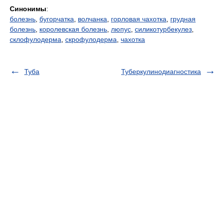
Синонимы
:
болезнь
,
бугорчатка
,
волчанка
,
горловая чахотка
,
грудная
болезнь
,
королевская болезнь
,
люпус
,
силикотурбекулез
,
склофулодерма
,
скрофулодерма
,
чахотка
Туба
Туберкулинодиагностика