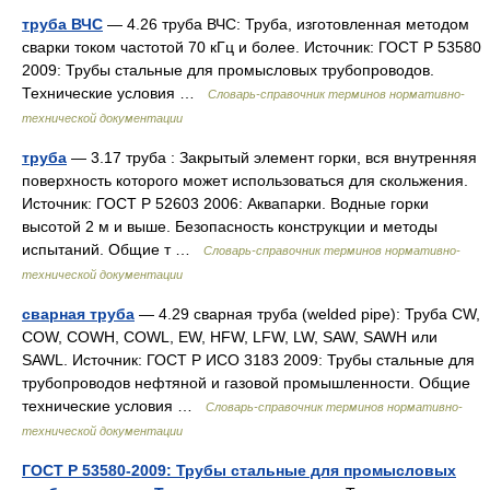
труба ВЧС
— 4.26 труба ВЧС: Труба, изготовленная методом
сварки током частотой 70 кГц и более. Источник: ГОСТ Р 53580
2009: Трубы стальные для промысловых трубопроводов.
Технические условия …
Словарь-справочник терминов нормативно-
технической документации
труба
— 3.17 труба : Закрытый элемент горки, вся внутренняя
поверхность которого может использоваться для скольжения.
Источник: ГОСТ Р 52603 2006: Аквапарки. Водные горки
высотой 2 м и выше. Безопасность конструкции и методы
испытаний. Общие т …
Словарь-справочник терминов нормативно-
технической документации
сварная труба
— 4.29 сварная труба (welded pipe): Труба CW,
COW, COWH, COWL, EW, HFW, LFW, LW, SAW, SAWH или
SAWL. Источник: ГОСТ Р ИСО 3183 2009: Трубы стальные для
трубопроводов нефтяной и газовой промышленности. Общие
технические условия …
Словарь-справочник терминов нормативно-
технической документации
ГОСТ Р 53580-2009: Трубы стальные для промысловых