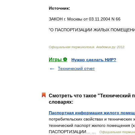
Источник:
ЗАКОН
г
.
Москвы
от
03
.
11
.
2004
N
66
"
О
ПАСПОРТИЗАЦИИ
ЖИЛЫХ
ПОМЕЩЕН
Официальная
терминология
.
Академик
.
ру
.
2012
.
Игры ⚽
Нужно сделать НИР?
Технический отчет
Смотреть что такое "Технический 
словарях:
Паспортная информация жилого помещ
потребительских свойствах и технических
технический паспорт жилого помещения (кв
ПАСПОРТИЗАЦИИ… …
Официальная термин