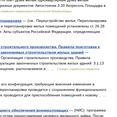
 По title= Дома жилые одноквартирные Дома жилые
разных документов: Автостоянка 3.20 Антресоль Площадка в
к терминов нормативно-технической документации
епланировки
— (см.: Переустройство жилья, Перепланировка
а и перепланировки жилых помещений установлены ст. 26 28
. Акты субъектов Российской Федерации, определяющие
 строительного производства. Правила подготовки к
ю законченных строительством жилых зданий
—
Организация строительного производства. Правила
плуатацию законченных строительством жилых зданий: 3.1.13
омещение, располагаемое в… …
Словарь-справочник терминов
 его конфигурации, требующее внесения изменения в
Перепланировка проводится с сохранением функционального
ие проводится для приспособления помещений к новому… …
ищного обеспечения военнослужащих
— (НИС) программа
 путем предоставления целевого жилищного займа. После