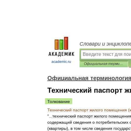
Словари и энциклоп
academic.ru
Официальная терминология
Официальная терминологи
Технический паспорт ж
Толкование
Технический
паспорт
жилого
помещения
(
"...
технический
паспорт
жилого
помещени
содержащий
сведения
о
потребительских
(
квартиры
),
в
том
числе
сведения
государс