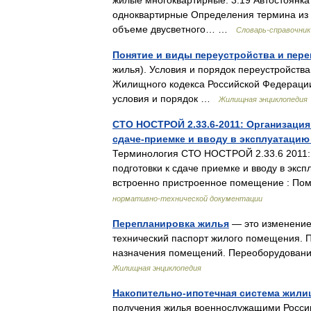
жилые многоквартирные: 3.19 Автостоянка
одноквартирные Определения термина из 
объеме двусветного… …
Словарь-справочни
Понятие и виды переустройства и пер
жилья). Условия и порядок переустройств
Жилищного кодекса Российской Федерации
условия и порядок …
Жилищная энциклопедия
СТО НОСТРОЙ 2.33.6-2011: Организация
сдаче-приемке и вводу в эксплуатаци
Терминология СТО НОСТРОЙ 2.33.6 2011: 
подготовки к сдаче приемке и вводу в экс
встроенно пристроенное помещение : П
нормативно-технической документации
Перепланировка жилья
— это изменение
технический паспорт жилого помещения. 
назначения помещений. Переоборудован
Жилищная энциклопедия
Накопительно-ипотечная система жил
получения жилья военнослужащими России