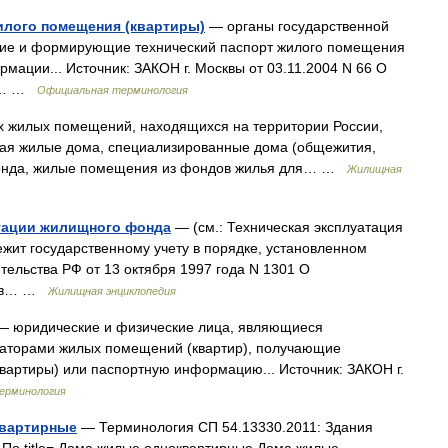
илого помещения (квартиры)
— органы государственной
щие и формирующие технический паспорт жилого помещения
мации... Источник: ЗАКОН г. Москвы от 03.11.2004 N 66 О
Й… …
Официальная терминология
х жилых помещений, находящихся на территории России,
чая жилые дома, специализированные дома (общежития,
фонда, жилые помещения из фондов жилья для… …
Жилищная
тации жилищного фонда
— (см.: Техническая эксплуатация
т государственному учету в порядке, установленном
ельства РФ от 13 октября 1997 года N 1301 О
да в… …
Жилищная энциклопедия
 юридические и физические лица, являющиеся
даторами жилых помещений (квартир), получающие
вартиры) или паспортную информацию... Источник: ЗАКОН г.
ерминология
квартирные
— Терминология СП 54.13330.2011: Здания