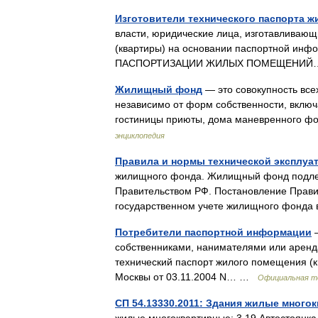
Изготовители технического паспорта ж
власти, юридические лица, изготавливаю
(квартиры) на основании паспортной инфор
ПАСПОРТИЗАЦИИ ЖИЛЫХ ПОМЕЩЕНИ
Жилищный фонд
— это совокупность все
независимо от форм собственности, вклю
гостиницы приюты, дома маневренного 
энциклопедия
Правила и нормы технической эксплуа
жилищного фонда. Жилищный фонд подлежи
Правительством РФ. Постановление Правит
государственном учете жилищного фон
Потребители паспортной информации
—
собственниками, нанимателями или арен
технический паспорт жилого помещения (к
Москвы от 03.11.2004 N… …
Официальная т
СП 54.13330.2011: Здания жилые много