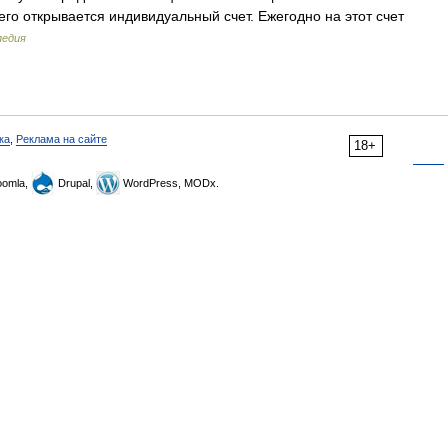
го открывается индивидуальный счет. Ежегодно на этот счет
педия
ка
,
Реклама на сайте
18+
omla,
Drupal,
WordPress, MODx.