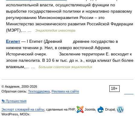
исполнительной власти, осуществляющий функции по
выработке государственной политики и нормативно правовому
регулированию Минэкономразвития России – это
Министерство экономического развития Российской Федерации
(МЭРТ),… …
Энциклопедия инвестора
Египет
— I Египет (Древний древнее государство в
нижнем течении р. Нил, в северо восточной Африке.
Исторический очерк. Заселение территории Е. восходит к
эпохе палеолита. В 10 6 м тыс. до н. э., когда климат был более
влажным,… …
Большая советская энциклопедия
© Академик, 2000-2026
18+
Обратная связь:
Техподдержка
,
Реклама на сайте
👣 Путешествия
Экспорт словарей на сайты
, сделанные на PHP,
Joomla,
Drupal,
WordPress, MODx.