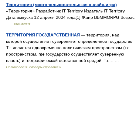
Территория (многопользовательская онлайн-игра)
—
«Территория» Разработчик IT Territory Издатель IT Territory
Дата выпуска 12 апреля 2004 года[1] Жанр BBMMORPG Возрас
…
Википедия
ТЕРРИТОРИЯ ГОСУДАРСТВЕННАЯ
— территория, над
которой осуществляет суверенитет определенное государство.
Т.г. является одновременно политическим пространством (т.е.
пространством, где государство осуществляет суверенную
власть) и географической естественной средой. Т.г.… …
Политология: словарь-справочник