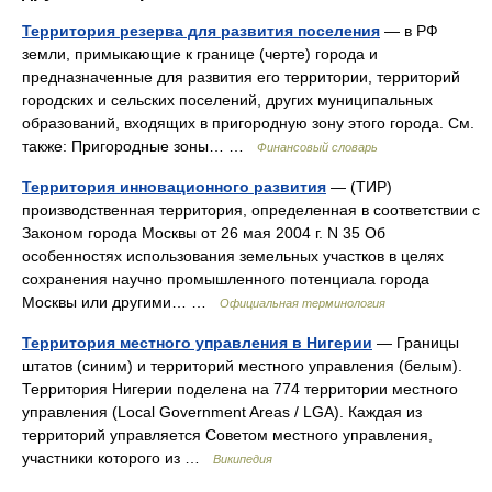
Территория резерва для развития поселения
— в РФ
земли, примыкающие к границе (черте) города и
предназначенные для развития его территории, территорий
городских и сельских поселений, других муниципальных
образований, входящих в пригородную зону этого города. См.
также: Пригородные зоны… …
Финансовый словарь
Территория инновационного развития
— (ТИР)
производственная территория, определенная в соответствии с
Законом города Москвы от 26 мая 2004 г. N 35 Об
особенностях использования земельных участков в целях
сохранения научно промышленного потенциала города
Москвы или другими… …
Официальная терминология
Территория местного управления в Нигерии
— Границы
штатов (синим) и территорий местного управления (белым).
Территория Нигерии поделена на 774 территории местного
управления (Local Government Areas / LGA). Каждая из
территорий управляется Советом местного управления,
участники которого из …
Википедия