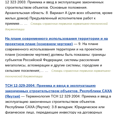
12 323 2003: Приемка и ввод в эксплуатацию законченных
строительством объектов. Основные положения.
Архангельская область: 8. Вариант А (для всех объектов, кроме
жилых домов) Предъявленный исполнителем работ к
приемке… …
Словарь-справочник терминов нормативно-технической
документации
На плане современного использования территории и на
проектном плане (основном чертеже)
— 9. На плане
современного использования территории и на проектном
плане (основном чертеже) должны быть показаны: границы
субъектов Российской Федерации; системы расселения
мегаполисы, агломерации и другие системы; городские и
сельские поселения;… …
Словарь-справочник терминов нормативно-
технической документации
ТСН 12-329-2004: Приемка и ввод в эксплуатацию
законченных строительством объектов. Республики САХА
(Якутия)
— Терминология ТСН 12 329 2004: Приемка и ввод в
эксплуатацию законченных строительством объектов.
Республики САХА (Якутия): 3.8 вкладчик: Юридическое или
физическое лицо, передающее инвестору на договорных