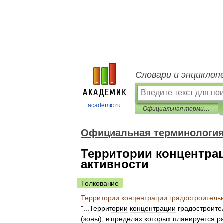
Словари и энциклоп
academic.ru
Официальная терминология
Официальная терминологи
Территории концентра
активности
Толкование
Территории
концентрации
градостроитель
"...
Территории
концентрации
градостроите
(
зоны
),
в
пределах
которых
планируется
р