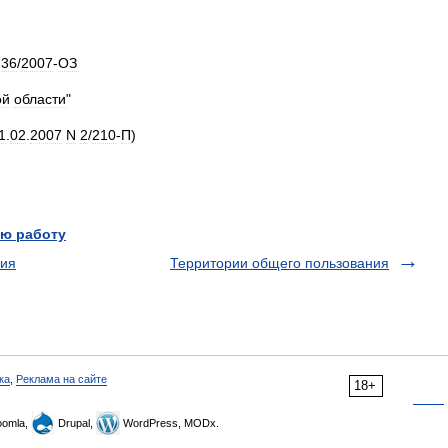
36
/
2007
-
ОЗ
ой
области
"
1
.
02
.
2007
N
2
/
210
-
П
)
ю работу
ния
Территории общего пользования
ка
,
Реклама на сайте
18+
omla,
Drupal,
WordPress, MODx.