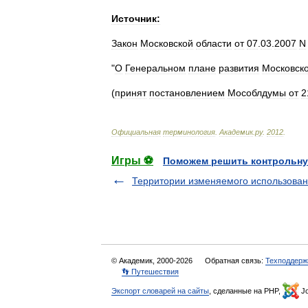
Источник:
Закон
Московской
области
от
07
.
03
.
2007
N
"
О
Генеральном
плане
развития
Московск
(
принят
постановлением
Мособлдумы
от
2
Официальная
терминология
.
Академик
.
ру
.
2012
.
Игры ⚽
Поможем решить контрольну
Территории изменяемого использова
© Академик, 2000-2026
Обратная связь:
Техподдерж
👣 Путешествия
Экспорт словарей на сайты
, сделанные на PHP,
Jo