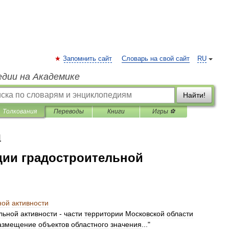
Запомнить сайт
Словарь на свой сайт
RU
едии на Академике
Найти!
Толкования
Переводы
Книги
Игры ⚽
я
ции градостроительной
ной
активности
льной
активности
-
части
территории
Московской
области
азмещение
объектов
областного
значения
..."