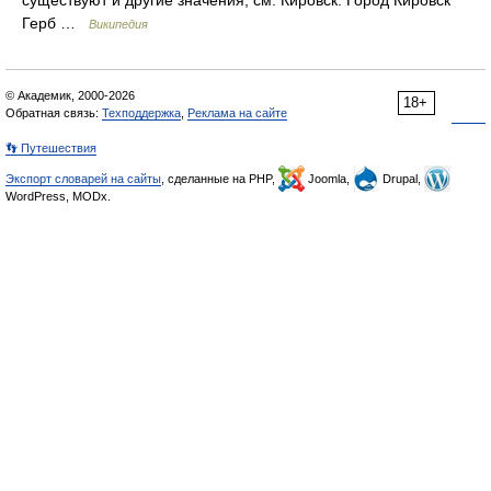
существуют и другие значения, см. Кировск. Город Кировск
Герб …
Википедия
© Академик, 2000-2026
18+
Обратная связь:
Техподдержка
,
Реклама на сайте
👣 Путешествия
Экспорт словарей на сайты
, сделанные на PHP,
Joomla,
Drupal,
WordPress, MODx.