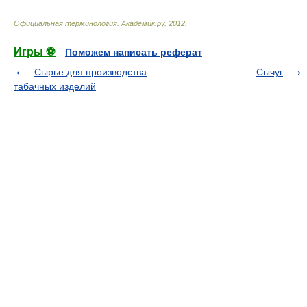
Официальная терминология
.
Академик.ру
.
2012
.
Игры ⚽
Поможем написать реферат
Сырье для производства
Сычуг
табачных изделий