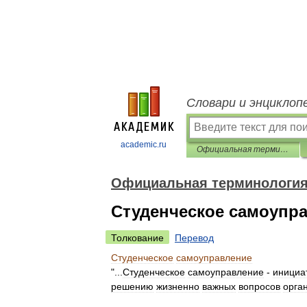
Словари и энциклоп
academic.ru
Официальная терминология
Официальная терминологи
Студенческое самоупр
Толкование
Перевод
Студенческое
самоуправление
"...
Студенческое
самоуправление
-
инициа
решению
жизненно
важных
вопросов
орга