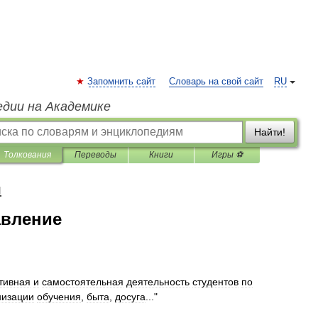
Запомнить сайт
Словарь на свой сайт
RU
едии на Академике
Найти!
Толкования
Переводы
Книги
Игры ⚽
я
авление
тивная
и
самостоятельная
деятельность
студентов
по
низации
обучения
,
быта
,
досуга
..."