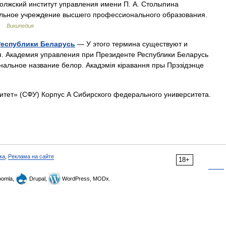
олжский институт управления имени П. А. Столыпина
льное учреждение высшего профессионального образования.
 …
Википедия
Республики Беларусь
— У этого термина существуют и
я. Академия управления при Президенте Республики Беларусь
нальное название белор. Акадэмія кіравання пры Прэзідэнце
ет» (CФУ) Корпус А Сибирского федерального университета.
ка
,
Реклама на сайте
18+
omla,
Drupal,
WordPress, MODx.