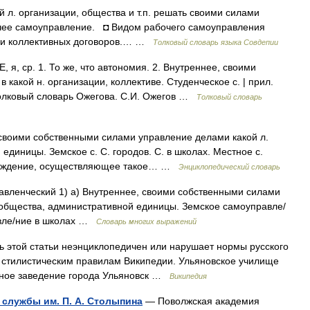
 л. организации, общества и т.п. решать своими силами
чее самоуправление. ◘ Видом рабочего самоуправления
ции коллективных договоров.… …
Толковый словарь языка Совдепии
 ср. 1. То же, что автономия. 2. Внутреннее, своими
какой н. организации, коллективе. Студенческое с. | прил.
 Толковый словарь Ожегова. С.И. Ожегов …
Толковый словарь
 своими собственными силами управление делами какой л.
единицы. Земское с. С. городов. С. в школах. Местное с.
учреждение, осуществляющее такое… …
Энциклопедический словарь
равленческий 1) а) Внутреннее, своими собственными силами
 общества, административной единицы. Земское самоуправле/
авле/ние в школах …
Словарь многих выражений
 этой статьи неэнциклопедичен или нарушает нормы русского
о стилистическим правилам Википедии. Ульяновское училище
бное заведение города Ульяновск …
Википедия
службы им. П. А. Столыпина
— Поволжская академия