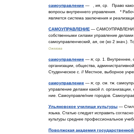
самоуправление
— , ия, ср. Право какой
вопросы внутреннего управления. * Рабо
является система заключения и реализа
САМОУПРАВЛЕНИЕ
— САМОУПРАВЛЕНИЕ, я,
собственными силами управление делами в 
самоуправленческий, ая, ое (ко 2 знач.).
Ожегова
самоуправление
— я; ср. 1. Внутреннее,
организации, общества, административной 
Студенческое с. // Местное, выборное 
самоуправление
— я; ср. см. тж. самоуп
управление делами какой л. организации,
ние. Самоуправле/ние городов. Самоупр
Ульяновское училище культуры
— Стиль
языка. Статью следует исправить согласн
культуры среднее профессиональное уче
Поволжская академия государственной 