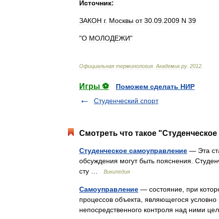
Источник:
ЗАКОН
г
.
Москвы
от
30
.
09
.
2009
N
39
"
О
МОЛОДЕЖИ
"
Официальная
терминология
.
Академик
.
ру
.
2012
.
Игры ⚽
Поможем сделать НИР
Студенческий спорт
Смотреть что такое "Студенческое
Студенческое самоуправление
— Эта ст
обсуждения могут быть пояснения. Студен
сту …
Википедия
Самоуправление
— состояние, при которо
процессов объекта, являющегося условно 
непосредственного контроля над ними ц