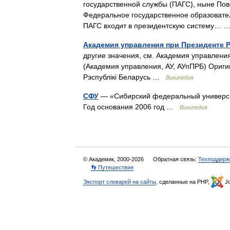
государственной службы (ПАГС), ныне Пов
Федеральное государственное образовате
ПАГС входит в президентскую систему…
Академия управления при Президенте 
другие значения, см. Академия управлени
(Академия управления, АУ, АУпПРБ) Ориги
Рэспублікі Беларусь …
Википедия
СФУ
— «Сибирский федеральный университ
Год основания 2006 год …
Википедия
© Академик, 2000-2026
Обратная связь:
Техподдерж
👣 Путешествия
Экспорт словарей на сайты
, сделанные на PHP,
Jo