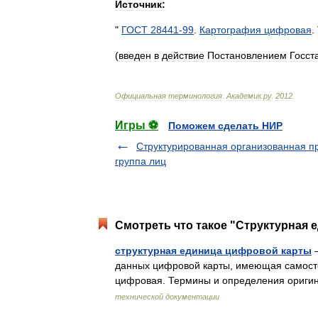
Источник:
"
ГОСТ
28441
-
99
.
Картография
цифровая
.
(
введен
в
действие
Постановлением
Госст
Официальная
терминология
.
Академик
.
ру
.
2012
.
Игры ⚽
Поможем сделать НИР
Структурированная организованная п
группа лиц
Смотреть что такое "Структурная 
структурная единица цифровой карты
—
данных цифровой карты, имеющая самосто
цифровая. Термины и определения ориг
технической документации