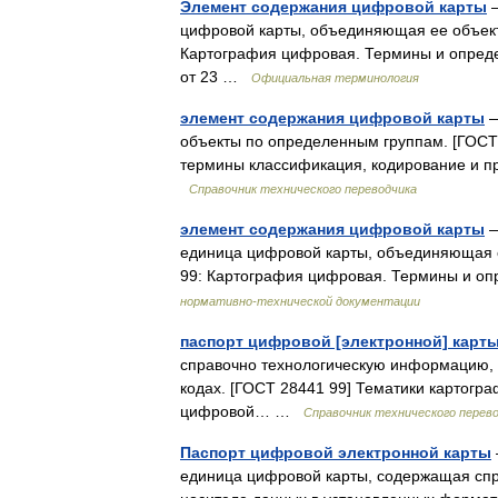
Элемент содержания цифровой карты
—
цифровой карты, объединяющая ее объект
Картография цифровая. Термины и опреде
от 23 …
Официальная терминология
элемент содержания цифровой карты
—
объекты по определенным группам. [ГОС
термины классификация, кодирование и 
Справочник технического переводчика
элемент содержания цифровой карты
—
единица цифровой карты, объединяющая 
99: Картография цифровая. Термины и о
нормативно-технической документации
паспорт цифровой [электронной] карт
справочно технологическую информацию, 
кодах. [ГОСТ 28441 99] Тематики карто
цифровой… …
Справочник технического перев
Паспорт цифровой электронной карты
единица цифровой карты, содержащая сп