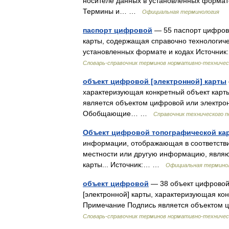
носителе данных в установленных формате
Термины и… …
Официальная терминология
паспорт цифровой
— 55 паспорт цифрово
карты, содержащая справочно технологич
установленных формате и кодах Источни
Словарь-справочник терминов нормативно-техничес
объект цифровой [электронной] карты
характеризующая конкретный объект карты
является объектом цифровой или электро
Обобщающие… …
Справочник технического п
Объект цифровой топографической ка
информации, отображающая в соответстви
местности или другую информацию, явля
карты... Источник:… …
Официальная термино
объект цифровой
— 38 объект цифровой 
[электронной] карты, характеризующая кон
Примечание Подпись является объектом 
Словарь-справочник терминов нормативно-техничес