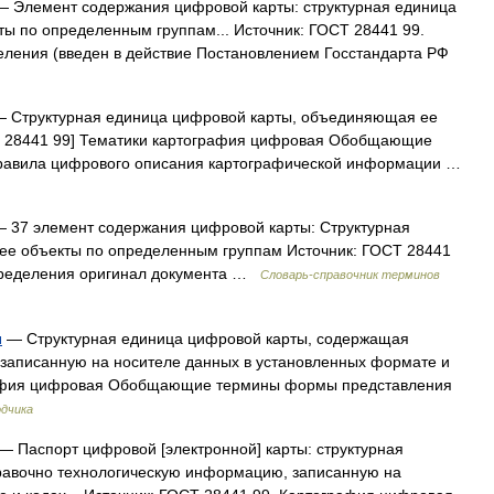
 Элемент содержания цифровой карты: структурная единица
ы по определенным группам... Источник: ГОСТ 28441 99.
ления (введен в действие Постановлением Госстандарта РФ
 Структурная единица цифровой карты, объединяющая ее
Т 28441 99] Тематики картография цифровая Обобщающие
правила цифрового описания картографической информации …
 37 элемент содержания цифровой карты: Структурная
ее объекты по определенным группам Источник: ГОСТ 28441
пределения оригинал документа …
Словарь-справочник терминов
ы
— Структурная единица цифровой карты, содержащая
записанную на носителе данных в установленных формате и
графия цифровая Обобщающие термины формы представления
одчика
— Паспорт цифровой [электронной] карты: структурная
равочно технологическую информацию, записанную на