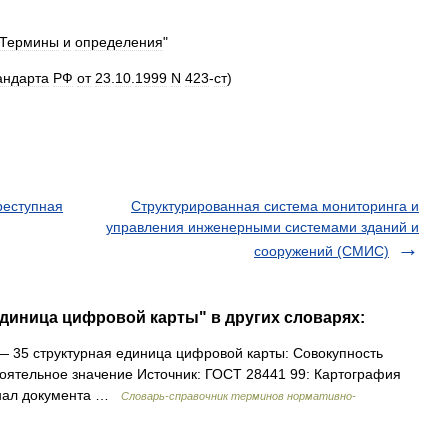
Термины
и
определения
"
андарта
РФ
от
23
.
10
.
1999
N
423
-
ст
)
реступная
Структурированная система мониторинга и
управления инженерными системами зданий и
сооружений (СМИС)
единица цифровой карты" в других словарях:
 35 структурная единица цифровой карты: Совокупность
ятельное значение Источник: ГОСТ 28441 99: Картография
инал документа …
Словарь-справочник терминов нормативно-