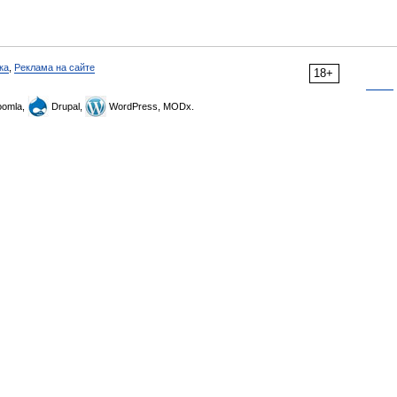
ка
,
Реклама на сайте
18+
omla,
Drupal,
WordPress, MODx.