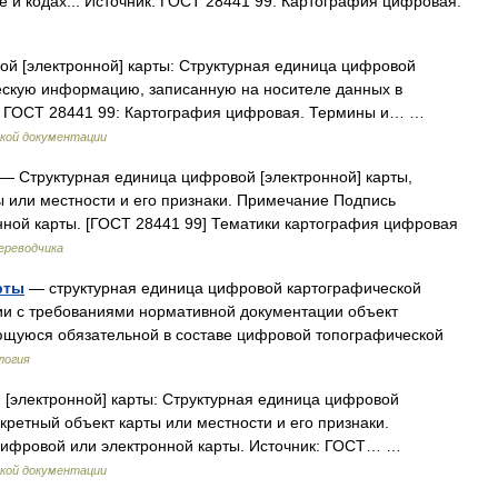
 и кодах... Источник: ГОСТ 28441 99. Картография цифровая.
й [электронной] карты: Структурная единица цифровой
ескую информацию, записанную на носителе данных в
к: ГОСТ 28441 99: Картография цифровая. Термины и… …
кой документации
— Структурная единица цифровой [электронной] карты,
 или местности и его признаки. Примечание Подпись
нной карты. [ГОСТ 28441 99] Тематики картография цифровая
ереводчика
рты
— структурная единица цифровой картографической
и с требованиями нормативной документации объект
ющуюся обязательной в составе цифровой топографической
логия
[электронной] карты: Структурная единица цифровой
кретный объект карты или местности и его признаки.
цифровой или электронной карты. Источник: ГОСТ… …
кой документации