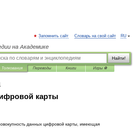
Запомнить сайт
Словарь на свой сайт
RU
едии на Академике
Найти!
Толкования
Переводы
Книги
Игры ⚽
я
цифровой карты
совокупность
данных
цифровой
карты
,
имеющая