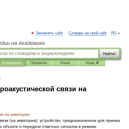
Запомнить сайт
Словарь на свой сайт
RU
едии на Академике
Найти!
Толкования
Переводы
Книги
Игры ⚽
я
роакустической связи на
зи
на
акватории
связи
(
на
акватории
)
:
устройство
,
предназначенное
для
приема
м
объекте
и
передачи
ответных
сигналов
в
режиме