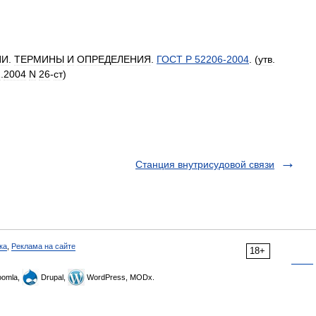
ИИ
.
ТЕРМИНЫ
И
ОПРЕДЕЛЕНИЯ
.
ГОСТ
Р
52206
-
2004
. (
утв
.
1
.
2004
N
26
-
ст
)
Станция внутрисудовой связи
ка
,
Реклама на сайте
18+
omla,
Drupal,
WordPress, MODx.