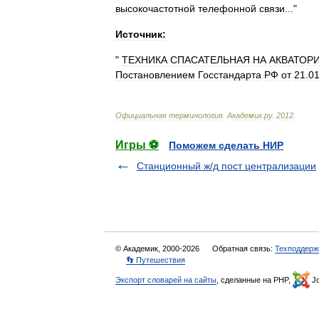
высокочастотной
телефонной
связи
..."
Источник:
"
ТЕХНИКА
СПАСАТЕЛЬНАЯ
НА
АКВАТОР
Постановлением
Госстандарта
РФ
от
21
.
0
Официальная
терминология
.
Академик
.
ру
.
2012
.
Игры ⚽
Поможем сделать НИР
Станционный ж/д пост централизации
© Академик, 2000-2026
Обратная связь:
Техподдерж
👣 Путешествия
Экспорт словарей на сайты
, сделанные на PHP,
Jo