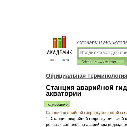
Словари и энциклоп
academic.ru
Официальная терминология
Официальная терминологи
Станция аварийной гид
акватории
Толкование
Станция
аварийной
гидроакустической
свя
"...
Станция
аварийной
гидроакустической
речевых
сигналов
на
аварийном
подводно