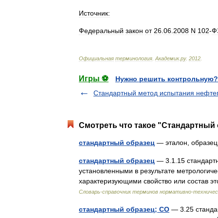
Источник:
Федеральный
закон
от
26
.
06
.
2008
N
102
-
Ф
Официальная
терминология
.
Академик
.
ру
.
2012
.
Игры ⚽
Нужно решить контрольную?
Стандартный метод испытания нефте
Смотреть что такое "Стандартный 
стандартный образец
— эталон, образе
стандартный образец
— 3.1.15 стандарт
установленными в результате метрологиче
характеризующими свойство или состав э
Словарь-справочник терминов нормативно-техничес
стандартный образец; СО
— 3.25 станда