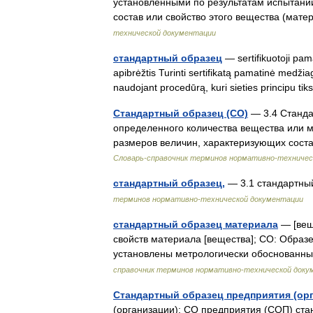
установленными по результатам испытани
состав или свойство этого вещества (мате
технической документации
стандартный образец
— sertifikuotoji pama
apibrėžtis Turinti sertifikatą pamatinė medži
naudojant procedūrą, kuri sieties principu t
Стандартный образец (СО)
— 3.4 Станда
определенного количества вещества или 
размеров величин, характеризующих сост
Словарь-справочник терминов нормативно-техничес
стандартный образец,
— 3.1 стандартны
терминов нормативно-технической документации
стандартный образец материала
— [вещ
свойств материала [вещества]; СО: Образе
установлены метрологически обоснованн
справочник терминов нормативно-технической доку
Стандартный образец предприятия (ор
(организации): СО предприятия (СОП) ст