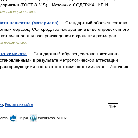
едприятии (ГОСТ 8.315)... Источник: СОДЕРЖАНИЕ И
альная терминология
ств вещества (материала)
— Стандартный образец состава
артный образец; СО: средство измерений в виде определенного
дназначенное для воспроизведения и хранения размеров
ая терминология
го химиката
— Стандартный образец состава токсичного
установленными в результате метрологической аттестации
актеризующими состав этого токсичного химиката... Источник:
ка
,
Реклама на сайте
18+
omla,
Drupal,
WordPress, MODx.