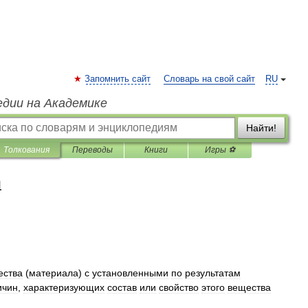
Запомнить сайт
Словарь на свой сайт
RU
едии на Академике
Найти!
Толкования
Переводы
Книги
Игры ⚽
я
ества
(
материала
)
с
установленными
по
результатам
ичин
,
характеризующих
состав
или
свойство
этого
вещества