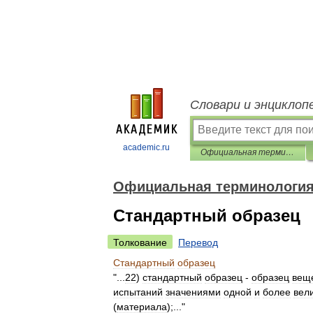
Словари и энциклоп
academic.ru
Официальная терминология
Официальная терминологи
Стандартный образец
Толкование
Перевод
Стандартный
образец
"...
22
)
стандартный
образец
-
образец
вещ
испытаний
значениями
одной
и
более
вел
(
материала
);..."