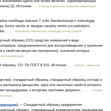
й значениями одной или более величин, характеризующих
риала) [1]. Источник …
Словарь-справочник терминов нормативно-
tinė medžiaga statusas T sritis Standartizacija ir metrologija
aga, kurios vienõs ar daugiau savybių vertės yra paliudytos
iksliai… …
Penkiakalbis aiškinamasis metrologijos terminų žodynas
ртный образец (СО) средство измерений в виде
материала, предназначенное для воспроизведения и хранения
ав и свойства вещества (материала), значения которых… …
кой документации
й образец, СО: По ГОСТ 8.315. Источник …
Словарь-справочник
ества]; стандартный образец; стандартный образец состава и
ц материала [вещества, одно или несколько свойств которого
ыми процедурами, к которому приложен документ,… …
Словарь-
ментации
ганизации)
— Стандартный образец предприятия
андартный образец, утвержденный руководителем предприятия