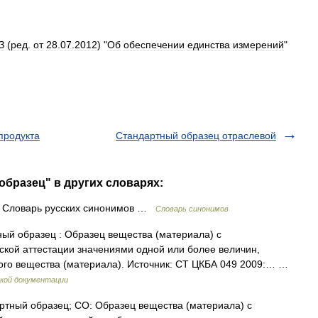
З
(
ред
.
от
28
.
07
.
2012
) "
Об
обеспечении
единства
измерений
"
продукта
Стандартный образец отраслевой
образец" в других словарях:
ц Словарь русских синонимов …
Словарь синонимов
ный образец : Образец вещества (материала) с
ской аттестации значениями одной или более величин,
того вещества (материала). Источник: СТ ЦКБА 049 2009:… …
кой документации
ртный образец; СО: Образец вещества (материала) с