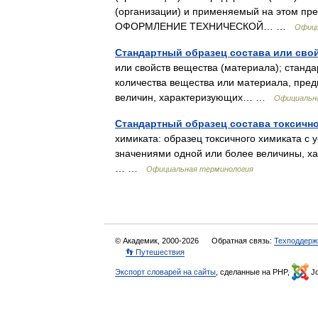
(организации) и применяемый на этом пр
ОФОРМЛЕНИЕ ТЕХНИЧЕСКОЙ… …
Офици
Стандартный образец состава или свой
или свойств вещества (материала); станд
количества вещества или материала, пре
величин, характеризующих… …
Официальн
Стандартный образец состава токсично
химиката: образец токсичного химиката с 
значениями одной или более величины, хар
… …
Официальная терминология
© Академик, 2000-2026
Обратная связь:
Техподдерж
👣 Путешествия
Экспорт словарей на сайты
, сделанные на PHP,
Jo