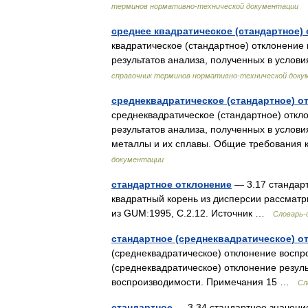
терминов нормативно-технической документации
среднее квадратическое (стандартное)
квадратическое (стандартное) отклонение
результатов анализа, полученных в услови
справочник терминов нормативно-технической доку
среднеквадратическое (стандартное) 
среднеквадратическое (стандартное) откл
результатов анализа, полученных в услов
металлы и их сплавы. Общие требовани
документации
стандартное отклонение
— 3.17 стандарт
квадратный корень из дисперсии рассмат
из GUM:1995, С.2.12. Источник …
Словарь-
стандартное (среднеквадратическое) 
(среднеквадратическое) отклонение воспрои
(среднеквадратическое) отклонение резул
воспроизводимости. Примечания 15 …
Сл
стандартное
— 3.34 стандартное значени