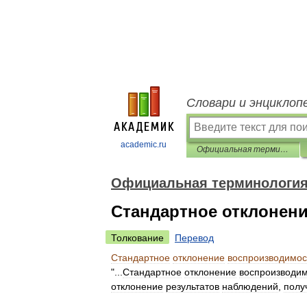
Словари и энциклоп
academic.ru
Официальная терминология
Официальная терминологи
Стандартное отклонен
Толкование
Перевод
Стандартное
отклонение
воспроизводимос
"...
Стандартное
отклонение
воспроизводи
отклонение
результатов
наблюдений
,
полу