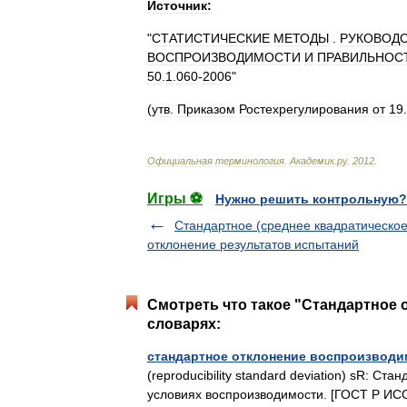
Источник:
"
СТАТИСТИЧЕСКИЕ
МЕТОДЫ
.
РУКОВОД
ВОСПРОИЗВОДИМОСТИ
И
ПРАВИЛЬНОС
50
.
1
.
060
-
2006
"
(
утв
.
Приказом
Ростехрегулирования
от
19
.
Официальная
терминология
.
Академик
.
ру
.
2012
.
Игры ⚽
Нужно решить контрольную?
Стандартное (среднее квадратическое
отклонение результатов испытаний
Смотреть что такое "Стандартное 
словарях:
стандартное отклонение воспроизводи
(reproducibility standard deviation) sR: С
условиях воспроизводимости. [ГОСТ Р ИСО