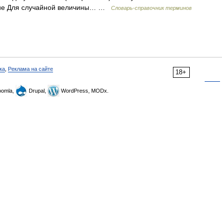
ние Для случайной величины… …
Словарь-справочник терминов
ка
,
Реклама на сайте
18+
omla,
Drupal,
WordPress, MODx.