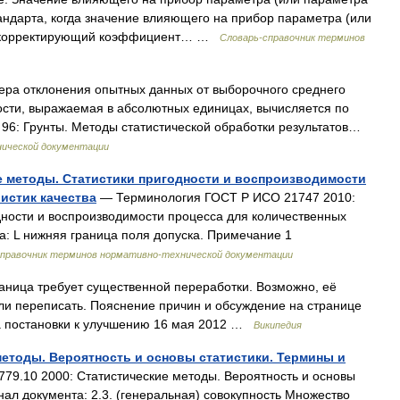
тандарта, когда значение влияющего на прибор параметра (или
ом корректирующий коэффициент… …
Словарь-справочник терминов
ра отклонения опытных данных от выборочного среднего
ости, выражаемая в абсолютных единицах, вычисляется по
 96: Грунты. Методы статистической обработки результатов…
нической документации
е методы. Статистики пригодности и воспроизводимости
истик качества
— Терминология ГОСТ Р ИСО 21747 2010:
дности и воспроизводимости процесса для количественных
а: L нижняя граница поля допуска. Примечание 1
справочник терминов нормативно-технической документации
аница требует существенной переработки. Возможно, её
ли переписать. Пояснение причин и обсуждение на странице
а постановки к улучшению 16 мая 2012 …
Википедия
 методы. Вероятность и основы статистики. Термины и
9.10 2000: Статистические методы. Вероятность и основы
ал документа: 2.3. (генеральная) совокупность Множество