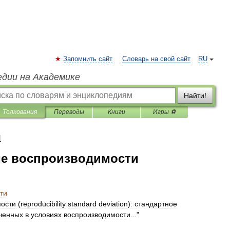
Запомнить сайт
Словарь на свой сайт
RU
едии на Академике
Найти!
Толкования
Переводы
Книги
Игры ⚽
я
ие воспроизводимости
ти
мости
(
reproducibility
standard
deviation
)
:
стандартное
ченных
в
условиях
воспроизводимости
..."