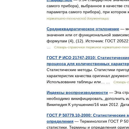
самого прибора), выбранное в качестве с
параметра самого прибора), при котор
нормативно-технической документации
Среднеквадратическое отклонение
— ме
значения или от функциональной зависим
формулам (4), (12). Источник: ГОСТ 20522
…
Словарь-справочник терминов нормативно-тех
ГОСТ Р ИСО 21747-2010: Статистически
процесса для количественных характер
Статистические методы. Статистики приго
характеристик качества оригинал документ
Использование таблицы или… …
Словарь-
Индексы воспроизводимости
— Эта стр
необходимо викифицировать, дополнить и
Википедия:К улучшению/16 мая 2012. Дат
ГОСТ Р 50779.10-2000: Статистические
определения
— Терминология ГОСТ Р 5077
статистики. Термины и определения оригин