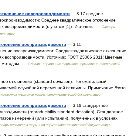
 отклонение воспроизводимости
— 3.17 среднее
 воспроизводимости: Среднее квадратическое отклонение
ях воспроизводимости (с учетом [1]). Источник …
Словарь-
ментации
отклонение воспроизводимости
— 3.11
онение воспроизводимости: Среднеквадратическое отклонение
иях воспроизводимости. Источник: ГОСТ 25086 2011: Цветные
я к методам …
Словарь-справочник терминов нормативно-технической
ное отклонение (standard deviation): Положительный
риваемой случайной переменной величины. Примечание Взято
справочник терминов нормативно-технической документации
отклонение воспроизводимости
— 3.19 стандартное
зводимости (reproducibility standard deviation): Стандартное
ьтатов измерений (или испытаний), полученных в условиях
оварь-справочник терминов нормативно-технической документации
е: Значение влияющего на прибор параметра (или параметра