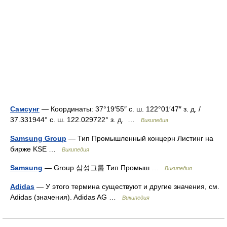
Самсунг
— Координаты: 37°19′55″ с. ш. 122°01′47″ з. д. /
37.331944° с. ш. 122.029722° з. д. …
Википедия
Samsung Group
— Тип Промышленный концерн Листинг на
бирже KSE …
Википедия
Samsung
— Group 삼성그룹 Тип Промыш …
Википедия
Adidas
— У этого термина существуют и другие значения, см.
Adidas (значения). Adidas AG …
Википедия