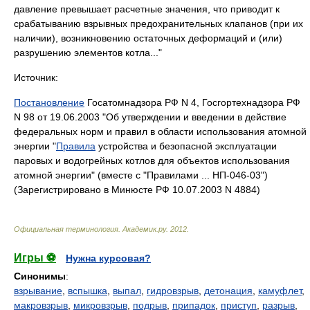
давление превышает расчетные значения, что приводит к
срабатыванию взрывных предохранительных клапанов (при их
наличии), возникновению остаточных деформаций и (или)
разрушению элементов котла..."
Источник:
Постановление
Госатомнадзора РФ N 4, Госгортехнадзора РФ
N 98 от 19.06.2003 "Об утверждении и введении в действие
федеральных норм и правил в области использования атомной
энергии "
Правила
устройства и безопасной эксплуатации
паровых и водогрейных котлов для объектов использования
атомной энергии" (вместе с "Правилами ... НП-046-03")
(Зарегистрировано в Минюсте РФ 10.07.2003 N 4884)
Официальная терминология
.
Академик.ру
.
2012
.
Игры ⚽
Нужна курсовая?
Синонимы
:
взрывание
,
вспышка
,
выпал
,
гидровзрыв
,
детонация
,
камуфлет
,
макровзрыв
,
микровзрыв
,
подрыв
,
припадок
,
приступ
,
разрыв
,