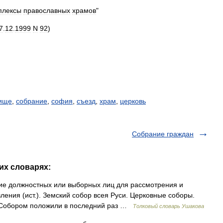
плексы
православных
храмов
"
7
.
12
.
1999
N
92
)
ище
,
собрание
,
софия
,
съезд
,
храм
,
церковь
Собрание граждан
их словарях:
ие должностных или выборных лиц для рассмотрения и
ения (ист.). Земский собор всея Руси. Церковные соборы.
«Собором положили в последний раз …
Толковый словарь Ушакова