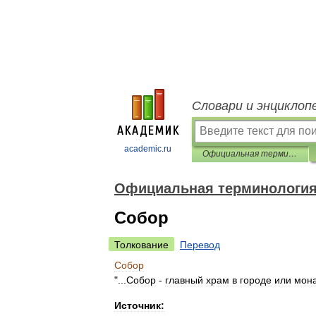
Словари и энциклоп
academic.ru
Официальная терминология
Официальная терминологи
Собор
Толкование
Перевод
Собор
"...
Собор
-
главный
храм
в
городе
или
мон
Источник: