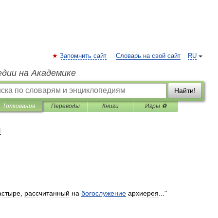
Запомнить сайт
Словарь на свой сайт
RU
едии на Академике
Найти!
Толкования
Переводы
Книги
Игры ⚽
я
астыре
,
рассчитанный
на
богослужение
архиерея
..."