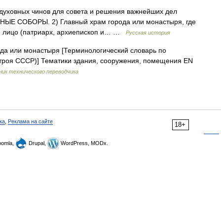
духовных чинов для совета и решения важнейших дел
КОВНЫЕ СОБОРЫ. 2) Главный храм города или монастыря, где
е лицо (патриарх, архиепископ и… …
Русская история
да или монастыря [Терминологический словарь по
строя СССР)] Тематики здания, сооружения, помещения EN
ник технического переводчика
ка
,
Реклама на сайте
18+
omla,
Drupal,
WordPress, MODx.