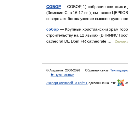
СОБОР
— СОБОР, 1) собрание светских и 
(Земские С. в 16 17 вв.); см. также ЦЕР
совершает богослужение высшее духовно
собор
— Крупный христианский храм горо
строительству на 12 языках (ВНИИИС Гос
cathedral DE Dom FR cathédrale …
Справоч
© Академик, 2000-2026
Обратная связь:
Техподдерж
👣 Путешествия
Экспорт словарей на сайты
, сделанные на PHP,
Jo