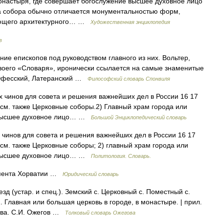
стыря, где совершает богослужение высшее духовное лицо
ура собора обычно отличается монументальностью форм,
ующего архитектурного… …
Художественная энциклопедия
в
 епископов под руководством главного из них. Вольтер,
воего «Словаря», иронически ссылается на самые знаменитые
, Эфесский, Латеранский …
Философский словарь Спонвиля
х чинов для совета и решения важнейших дел в России 16 17
 см. также Церковные соборы.2) Главный храм города или
е высшее духовное лицо… …
Большой Энциклопедический словарь
 чинов для совета и решения важнейших дел в России 16 17
 см. также Церковные соборы; 2) главный храм города или
е высшее духовное лицо… …
Политология. Словарь.
амента Хорватии …
Юридический словарь
зд (устар. и спец.). Земский с. Церковный с. Поместный с.
. Главная или большая церковь в городе, в монастыре. | прил.
гова. С.И. Ожегов …
Толковый словарь Ожегова