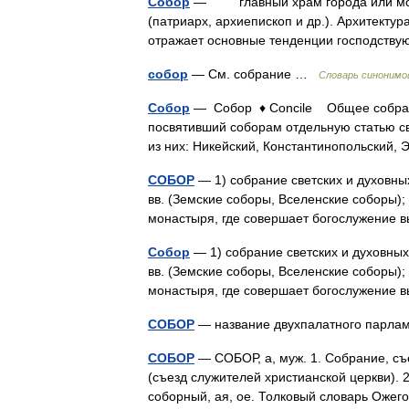
Собор
— главный храм города или мона
(патриарх, архиепископ и др.). Архитект
отражает основные тенденции господств
собор
— См. собрание …
Словарь синонимо
Собор
— Собор ♦ Concile Общее собрание
посвятивший соборам отдельную статью с
из них: Никейский, Константинопольский
СОБОР
— 1) собрание светских и духовны
вв. (Земские соборы, Вселенские соборы);
монастыря, где совершает богослужени
Собор
— 1) собрание светских и духовных
вв. (Земские соборы, Вселенские соборы);
монастыря, где совершает богослужени
СОБОР
— название двухпалатного парл
СОБОР
— СОБОР, а, муж. 1. Собрание, съе
(съезд служителей христианской церкви). 2
соборный, ая, ое. Толковый словарь Оже