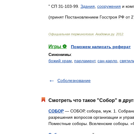
"
СП
31
-
103
-
99
.
Здания
,
сооружения
и
ком
(
принят
Постановлением
Госстроя
РФ
от
2
Официальная
терминология
.
Академик
.
ру
.
2012
.
Игры ⚽
Поможем написать реферат
Синонимы
:
божий храм
,
парламент
,
сан-карло
,
святил
Соболезнование
Смотреть что такое "Собор" в друг
СОБОР
— СОБОР, собора, муж. 1. Собран
разрешения вопросов организации и управл
Поместные соборы. Вселенские соборы. 