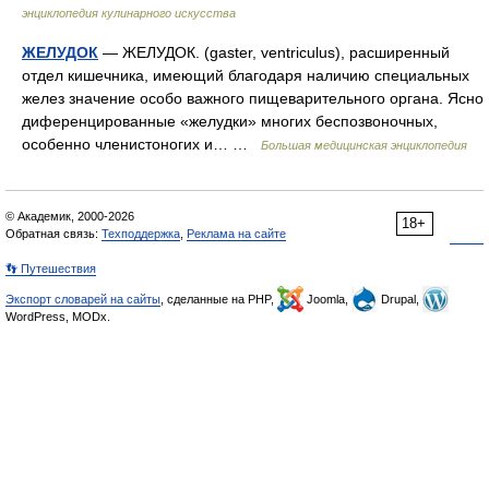
энциклопедия кулинарного искусства
ЖЕЛУДОК
— ЖЕЛУДОК. (gaster, ventriculus), расширенный
отдел кишечника, имеющий благодаря наличию специальных
желез значение особо важного пищеварительного органа. Ясно
диференцированные «желудки» многих беспозвоночных,
особенно членистоногих и… …
Большая медицинская энциклопедия
© Академик, 2000-2026
18+
Обратная связь:
Техподдержка
,
Реклама на сайте
👣 Путешествия
Экспорт словарей на сайты
, сделанные на PHP,
Joomla,
Drupal,
WordPress, MODx.