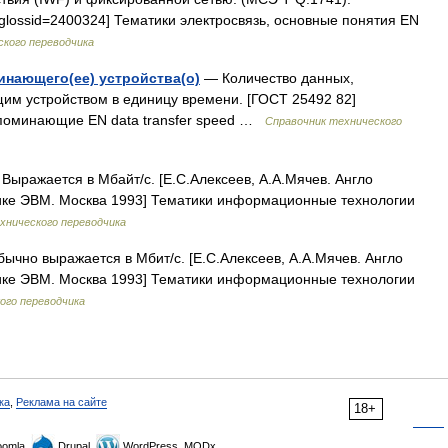
ml?glossid=2400324] Тематики электросвязь, основные понятия EN
ского переводчика
инающего(ее) устройства(о)
— Количество данных,
м устройством в единицу времени. [ГОСТ 25492 82]
апоминающие EN data transfer speed …
Справочник технического
Выражается в Мбайт/с. [Е.С.Алексеев, А.А.Мячев. Англо
нике ЭВМ. Москва 1993] Тематики информационные технологии
хнического переводчика
чно выражается в Мбит/с. [Е.С.Алексеев, А.А.Мячев. Англо
нике ЭВМ. Москва 1993] Тематики информационные технологии
ого переводчика
ка
,
Реклама на сайте
18+
omla,
Drupal,
WordPress, MODx.