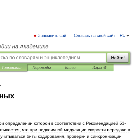
Запомнить сайт
Словарь на свой сайт
RU
едии на Академике
Найти!
Толкования
Переводы
Книги
Игры ⚽
я
нных
ри
определении
которой
в
соответствии
с
Рекомендацией
53
-
итывается
,
что
при
недвоичной
модуляции
скорости
передачи
в
учитываться
биты
кодирования
,
проверки
и
синхронизации