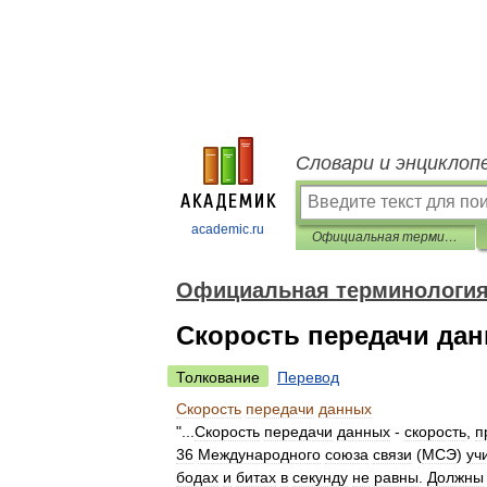
Словари и энциклоп
academic.ru
Официальная терминология
Официальная терминологи
Скорость передачи да
Толкование
Перевод
Скорость
передачи
данных
"...
Скорость
передачи
данных
-
скорость
,
п
36
Международного
союза
связи
(
МСЭ
)
уч
бодах
и
битах
в
секунду
не
равны
.
Должны