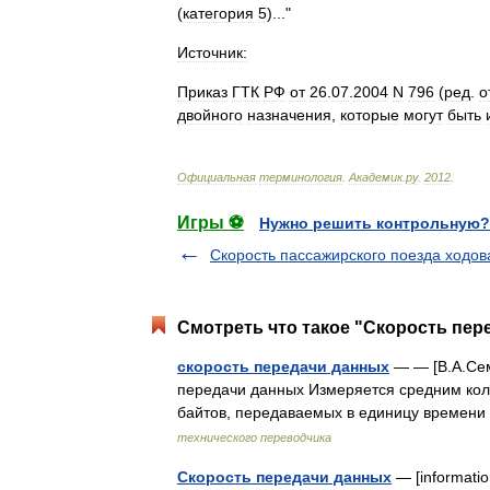
(
категория
5
)..."
Источник:
Приказ
ГТК
РФ
от
26
.
07
.
2004
N
796
(
ред
.
о
двойного
назначения
,
которые
могут
быть
Официальная
терминология
.
Академик
.
ру
.
2012
.
Игры ⚽
Нужно решить контрольную?
Скорость пассажирского поезда ходов
Смотреть что такое "Скорость пер
скорость передачи данных
— — [В.А.Сем
передачи данных Измеряется средним кол
байтов, передаваемых в единицу времени 
технического переводчика
Скорость передачи данных
— [informati