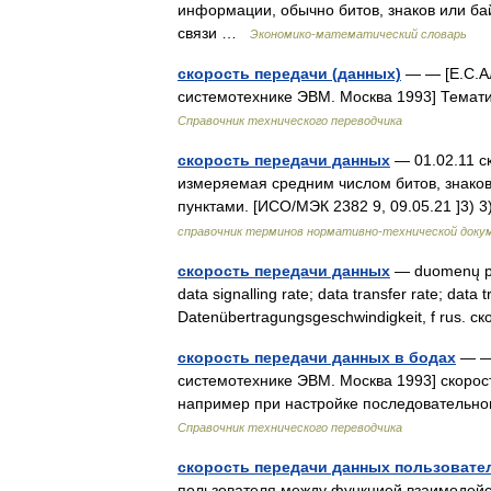
информации, обычно битов, знаков или ба
связи …
Экономико-математический словарь
скорость передачи (данных)
— — [Е.С.Ал
системотехнике ЭВМ. Москва 1993] Темат
Справочник технического переводчика
скорость передачи данных
— 01.02.11 ск
измеряемая средним числом битов, знако
пунктами. [ИСО/МЭК 2382 9, 09.05.21 ]3)
справочник терминов нормативно-технической доку
скорость передачи данных
— duomenų per
data signalling rate; data transfer rate; data
Datenübertragungsgeschwindigkeit, f rus.
скорость передачи данных в бодах
— — 
системотехнике ЭВМ. Москва 1993] скорос
например при настройке последовательн
Справочник технического переводчика
скорость передачи данных пользовате
пользователя между функцией взаимодейст