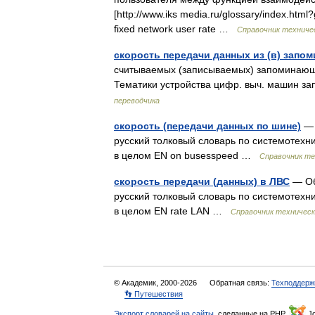
[http://www.iks media.ru/glossary/index.ht
fixed network user rate …
Справочник техниче
скорость передачи данных из (в) запом
считываемых (записываемых) запоминающи
Тематики устройства цифр. выч. машин з
переводчика
скорость (передачи данных по шине)
— 
русский толковый словарь по системотех
в целом EN on busesspeed …
Справочник те
скорость передачи (данных) в ЛВС
— Обы
русский толковый словарь по системотех
в целом EN rate LAN …
Справочник техническ
© Академик, 2000-2026
Обратная связь:
Техподдерж
👣 Путешествия
Экспорт словарей на сайты
, сделанные на PHP,
Jo