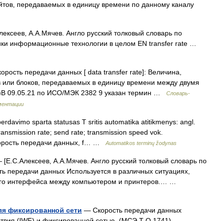
йтов, передаваемых в единицу времени по данному каналу
ексеев, А.А.Мячев. Англо русский толковый словарь по
ики информационные технологии в целом EN transfer rate …
орость передачи данных [ data transfer rate]: Величина,
в или блоков, передаваемых в единицу времени между двумя
 3)В 09.05.21 по ИСО/МЭК 2382 9 указан термин …
Словарь-
ментации
davimo sparta statusas T sritis automatika atitikmenys: angl.
 transmission rate; send rate; transmission speed vok.
 скорость передачи данных, f… …
Automatikos terminų žodynas
[Е.С.Алексеев, А.А.Мячев. Англо русский толковый словарь по
ть передачи данных Используется в различных ситуациях,
ого интерфейса между компьютером и принтеров.… …
ля фиксированной сети
— Скорость передачи данных
вия (IWF) и фиксированной сетью. (МСЭ Т Q.1741).