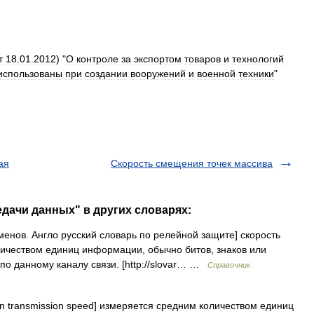
т
18
.
01
.
2012
) "
О
контроле
за
экспортом
товаров
и
технологий
использованы
при
создании
вооружений
и
военной
техники
"
ая
Скорость смещения точек массива
едачи данных" в других словарях:
енов. Англо русский словарь по релейной защите] скорость
ичеством единиц информации, обычно битов, знаков или
по данному каналу связи. [http://slovar… …
Справочник
on transmission speed] измеряется средним количеством единиц