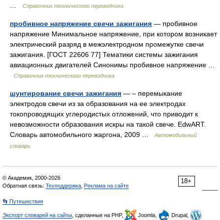
…
Справочник технического переводчика
пробивное напряжение свечи зажигания
— пробивное
напряжение Минимальное напряжение, при котором возникает
электрический разряд в межэлектродном промежутке свечи
зажигания. [ГОСТ 22606 77] Тематики системы зажигания
авиационных двигателей Синонимы пробивное напряжение …
Справочник технического переводчика
шунтирование свечи зажигания
— – перемыкание
электродов свечи из за образования на ее электродах
токопроводящих углеродистых отложений, что приводит к
невозможности образования искры на такой свече. EdwART.
Словарь автомобильного жаргона, 2009 …
Автомобильный
словарь
© Академик, 2000-2026
18+
Обратная связь:
Техподдержка
,
Реклама на сайте
👣 Путешествия
Экспорт словарей на сайты
, сделанные на PHP,
Joomla,
Drupal,