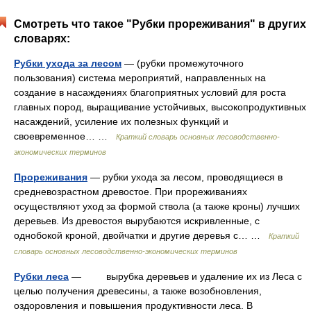
Смотреть что такое "Рубки прореживания" в других
словарях:
Рубки ухода за лесом
— (рубки промежуточного
пользования) система мероприятий, направленных на
создание в насаждениях благоприятных условий для роста
главных пород, выращивание устойчивых, высокопродуктивных
насаждений, усиление их полезных функций и
своевременное… …
Краткий словарь основных лесоводственно-
экономических терминов
Прореживания
— рубки ухода за лесом, проводящиеся в
средневозрастном древостое. При прореживаниях
осуществляют уход за формой ствола (а также кроны) лучших
деревьев. Из древостоя вырубаются искривленные, с
однобокой кроной, двойчатки и другие деревья с… …
Краткий
словарь основных лесоводственно-экономических терминов
Рубки леса
— вырубка деревьев и удаление их из Леса с
целью получения древесины, а также возобновления,
оздоровления и повышения продуктивности леса. В