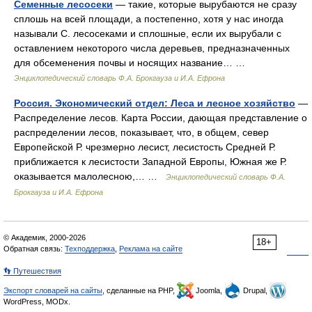
Семенные лесосеки
— такие, которые вырубаются не сразу
сплошь на всей площади, а постепенно, хотя у нас иногда
называли С. лесосеками и сплошные, если их вырубали с
оставлением некоторого числа деревьев, предназначенных
для обсеменения почвы и носящих название… …
Энциклопедический словарь Ф.А. Брокгауза и И.А. Ефрона
Россия. Экономический отдел: Леса и лесное хозяйство
—
Распределение лесов. Карта России, дающая представление о
распределении лесов, показывает, что, в общем, север
Европейской Р. чрезмерно лесист, лесистость Средней Р.
приближается к лесистости Западной Европы, Южная же Р.
оказывается малолесною,… …
Энциклопедический словарь Ф.А.
Брокгауза и И.А. Ефрона
© Академик, 2000-2026
18+
Обратная связь:
Техподдержка
,
Реклама на сайте
👣 Путешествия
Экспорт словарей на сайты
, сделанные на PHP,
Joomla,
Drupal,
WordPress, MODx.