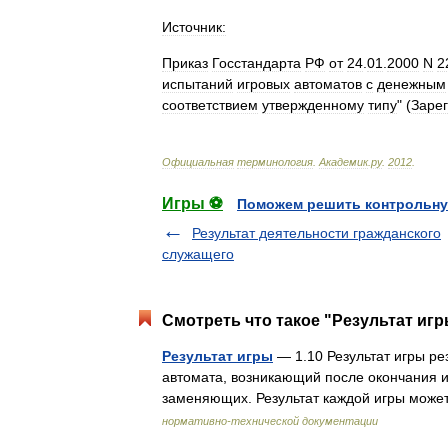
Источник:
Приказ
Госстандарта
РФ
от
24
.
01
.
2000
N
2
испытаний
игровых
автоматов
с
денежным
соответствием
утвержденному
типу
" (
Заре
Официальная
терминология
.
Академик
.
ру
.
2012
.
Игры ⚽
Поможем решить контрольну
Результат деятельности гражданского
служащего
Смотреть что такое "Результат игр
Результат игры
— 1.10 Результат игры ре
автомата, возникающий после окончания иг
заменяющих. Результат каждой игры може
нормативно-технической документации