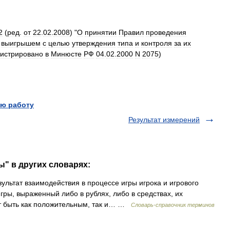
2
(
ред
.
от
22
.
02
.
2008
) "
О
принятии
Правил
проведения
выигрышем
с
целью
утверждения
типа
и
контроля
за
их
гистрировано
в
Минюсте
РФ
04
.
02
.
2000
N
2075
)
ю работу
Результат измерений
ы" в других словарях:
зультат взаимодействия в процессе игры игрока и игрового
ры, выраженный либо в рублях, либо в средствах, их
т быть как положительным, так и… …
Словарь-справочник терминов