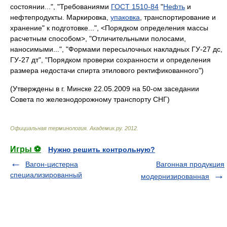
состоянии...", "Требованиями
ГОСТ 1510-84
"
Нефть
и
нефтепродукты. Маркировка,
упаковка
, транспортирование и
хранение" к подготовке...", <Порядком определения массы
расчетным способом>, "Отличительными полосами,
наносимыми...", "Формами пересылочных накладных ГУ-27 дс,
ГУ-27 дт", "Порядком проверки сохранности и определения
размера недостачи спирта этилового ректификованного")
(Утверждены в г. Минске 22.05.2009 на 50-ом заседании
Совета по железнодорожному транспорту СНГ)
Официальная терминология
.
Академик.ру
.
2012
.
Игры ⚽
Нужно решить контрольную?
Вагон-цистерна
Вагонная продукция
специализированный
модернизированная