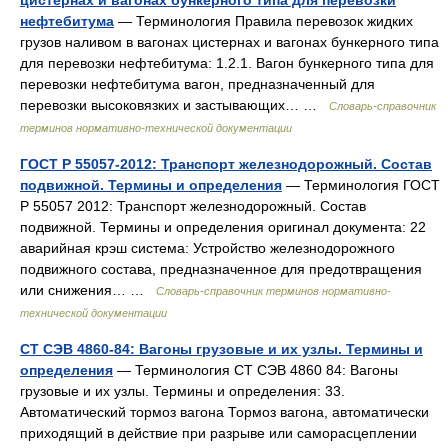
цистернах и вагонах бункерного типа для перевозки
нефтебитума
— Терминология Правила перевозок жидких
грузов наливом в вагонах цистернах и вагонах бункерного типа
для перевозки нефтебитума: 1.2.1. Вагон бункерного типа для
перевозки нефтебитума вагон, предназначенный для
перевозки высоковязких и застывающих… …
Словарь-справочник
терминов нормативно-технической документации
ГОСТ Р 55057-2012: Транспорт железнодорожный. Состав
подвижной. Термины и определения
— Терминология ГОСТ
Р 55057 2012: Транспорт железнодорожный. Состав
подвижной. Термины и определения оригинал документа: 22
аварийная крэш система: Устройство железнодорожного
подвижного состава, предназначенное для предотвращения
или снижения… …
Словарь-справочник терминов нормативно-
технической документации
СТ СЭВ 4860-84: Вагоны грузовые и их узлы. Термины и
определения
— Терминология СТ СЭВ 4860 84: Вагоны
грузовые и их узлы. Термины и определения: 33.
Автоматический тормоз вагона Тормоз вагона, автоматически
приходящий в действие при разрыве или саморасцеплении