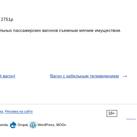
2751р
льных
пассажирских
вагонов
съемным
мягким
имуществом
.
й вагон)
Вагон с кабельным телевидением
ка
,
Реклама на сайте
18+
omla,
Drupal,
WordPress, MODx.