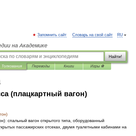
Запомнить сайт
Словарь на свой сайт
RU
едии на Академике
Найти!
Толкования
Переводы
Книги
Игры ⚽
я
сса (плацкартный вагон)
гон
)
он
)
:
спальный
вагон
открытого
типа
,
оборудованный
ткрытых
пассажирских
отсеках
,
двумя
туалетными
кабинами
на