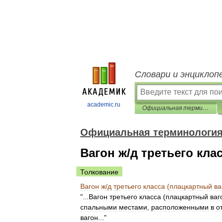
Словари и энциклоп
academic.ru
Официальная терминология
Официальная терминологи
Вагон ж/д третьего кла
Толкование
Вагон
ж
/
д
третьего
класса
(
плацкартный
ва
"...
Вагон
третьего
класса
(
плацкартный
ваг
спальными
местами
,
расположенными
в
о
вагон
..."