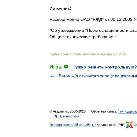
Источник:
Распоряжение
ОАО
"
РЖД
"
от
30
.
12
.
2009
N
"
Об
утверждении
"
Норм
оснащенности
спа
Общие
технические
требования
"
Официальная
терминология
.
Академик
.
ру
.
2012
.
Игры ⚽
Нужно решить контрольную?
Вагон ж/д открытого типа (плацкартны
© Академик, 2000-2026
Обратная связь:
Техподдерж
👣 Путешествия
Экспорт словарей на сайты
, сделанные на PHP,
Jo