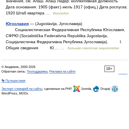
значения, см. Алаш. Алаш Лидер: коллективная должность
Дата основания: 1905 (факт.) июль 1917 (офиц.) Дата роспуска:
1920 Штаб квартира …
Википедия
Югославия
— (Jugoslavija, Jyгославиja)
Социалистическая Федеративная Республика Югославия,
СФРЮ (Socialistička Federativna Republika Jugoslavija,
Социjaлистичка Федеративна Република Jyгославиja). I.
Общие сведения Ю.… …
Большая советская энциклопедия
© Академик, 2000-2026
18+
Обратная связь:
Техподдержка
,
Реклама на сайте
👣 Путешествия
Экспорт словарей на сайты
, сделанные на PHP,
Joomla,
Drupal,
WordPress, MODx.