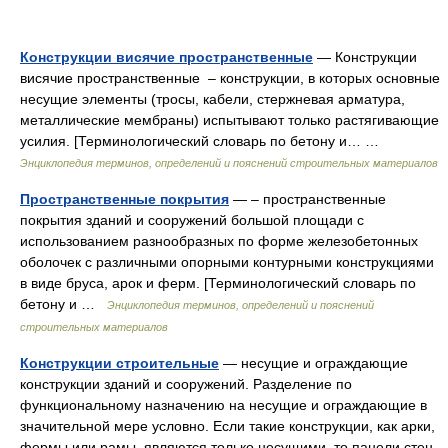
Конструкции висячие пространственные
— Конструкции
висячие пространственные – конструкции, в которых основные
несущие элементы (тросы, кабели, стержневая арматура,
металлические мембраны) испытывают только растягивающие
усилия. [Терминологический словарь по бетону и… …
Энциклопедия терминов, определений и пояснений строительных материалов
Пространственные покры­тия
— – пространственные
покрытия зданий и сооружений большой площади с
использованием разнообразных по форме железобетонных
оболочек с различными опорными контурными конструкциями
в виде бруса, арок и ферм. [Терминологический словарь по
бетону и …
Энциклопедия терминов, определений и пояснений
строительных материалов
Конструкции строительные
— несущие и ограждающие
конструкции зданий и сооружений. Разделение по
функциональному назначению на несущие и ограждающие в
значительной мере условно. Если такие конструкции, как арки,
фермы или рамы, являются только несущими, то панели стен