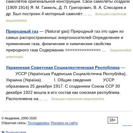
самолётов оригинальной конструкции. Свои самолёты создали
(1909 1914) Я. М. Гаккель, Д. П. Григорович, В. А. Слесарев и
др. Был построен 4 моторный самолёт… …
Большая советская
энциклопедия
Природный газ
— (Natural gas) Природный газ это один из
самых распространенных энергоносителей Определение и
применение газа, физические и химические свойства
природного газа Содержание >>>>>>>>>>>>>>> …
Энциклопедия
инвестора
Украинская Советская Социалистическая Республика
—
УССР (Украïнська Радянська Социалicтична Республika),
Украина (Украïна). I. Общие сведения УССР
образована 25 декабря 1917. С созданием Союза ССР 30
декабря 1922 вошла в его состав как союзная республика.
Расположена на… …
Большая советская энциклопедия
© Академик, 2000-2026
18+
Обратная связь:
Техподдержка
,
Реклама на сайте
👣 Путешествия