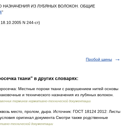
О
НАЗНАЧЕНИЯ
ИЗ
ЛУБЯНЫХ
ВОЛОКОН
.
ОБЩИЕ
4
"
18
.
10
.
2005
N
244
-
ст
)
Пробой шины
осечка ткани" в других словарях:
просечка: Местные пороки ткани с разрушением нитей основы
упаковочные и технического назначения из лубяных волокон.
авочник терминов нормативно-технической документации
возь место, пролом, дыра. Источник: ГОСТ 18124 2012: Листы
 условия оригинал документа Смотри также родственные
ативно-технической документации