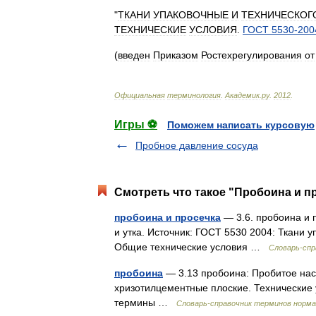
"
ТКАНИ
УПАКОВОЧНЫЕ
И
ТЕХНИЧЕСКОГ
ТЕХНИЧЕСКИЕ
УСЛОВИЯ
.
ГОСТ
5530
-
200
(
введен
Приказом
Ростехрегулирования
от
Официальная
терминология
.
Академик
.
ру
.
2012
.
Игры ⚽
Поможем написать курсовую
Пробное давление сосуда
Смотреть что такое "Пробоина и пр
пробоина и просечка
— 3.6. пробоина и 
и утка. Источник: ГОСТ 5530 2004: Ткани 
Общие технические условия …
Словарь-спр
пробоина
— 3.13 пробоина: Пробитое наск
хризотилцементные плоские. Технические
термины …
Словарь-справочник терминов норм