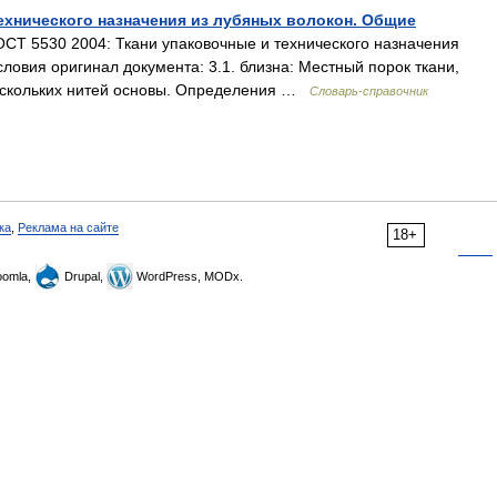
технического назначения из лубяных волокон. Общие
Т 5530 2004: Ткани упаковочные и технического назначения
ловия оригинал документа: 3.1. близна: Местный порок ткани,
нескольких нитей основы. Определения …
Словарь-справочник
ка
,
Реклама на сайте
18+
omla,
Drupal,
WordPress, MODx.