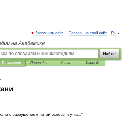
Запомнить сайт
Словарь на свой сайт
RU
едии на Академике
Найти!
Толкования
Переводы
Книги
Игры ⚽
я
кани
кани
с
разрушением
нитей
основы
и
утка
..."