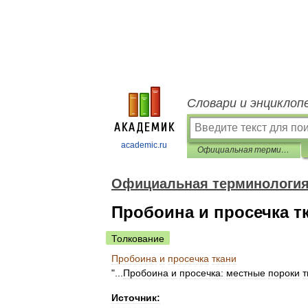
Словари и энциклоп
academic.ru
Официальная терминология
Официальная терминологи
Пробоина и просечка т
Толкование
Пробоина
и
просечка
ткани
"...
Пробоина
и
просечка:
местные
пороки
т
Источник: