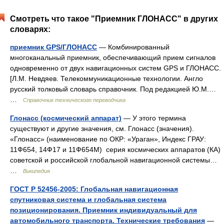
Смотреть что такое "Приемник ГЛОНАСС" в других
словарях:
приемник GPS/ГЛОНАСС
— Комбинированный
многоканальный приемник, обеспечивающий прием сигналов
одновременно от двух навигационных систем GPS и ГЛОНАСС.
[Л.М. Невдяев. Телекоммуникационные технологии. Англо
русский толковый словарь справочник. Под редакцией Ю.М.…
…
Справочник технического переводчика
Глонасс (космический аппарат)
— У этого термина
существуют и другие значения, см. Глонасс (значения).
«Глонасс» (наименование по ОКР: «Ураган», Индекс ГРАУ:
11Ф654, 14Ф17 и 11Ф654М) серия космических аппаратов (КА)
советской и российской глобальной навигационной системы…
…
Википедия
ГОСТ Р 52456-2005: Глобальная навигационная
спутниковая система и глобальная система
позиционирования. Приемник индивидуальный для
автомобильного транспорта. Технические требования
—