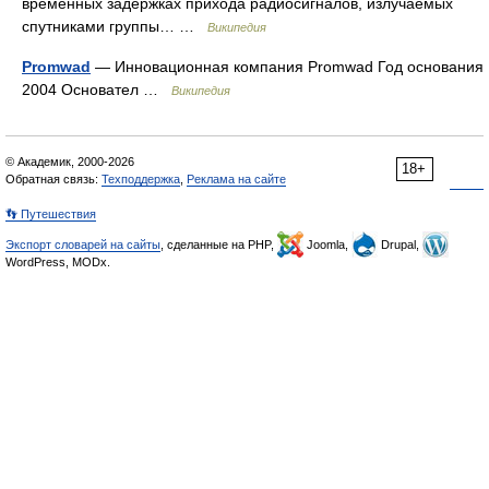
временных задержках прихода радиосигналов, излучаемых
спутниками группы… …
Википедия
Promwad
— Инновационная компания Promwad Год основания
2004 Основател …
Википедия
© Академик, 2000-2026
18+
Обратная связь:
Техподдержка
,
Реклама на сайте
👣 Путешествия
Экспорт словарей на сайты
, сделанные на PHP,
Joomla,
Drupal,
WordPress, MODx.