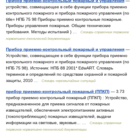
Прибор приемно-контрольный пожарный и управления
—
устройство, совмещающее в себе функции прибора приемно
контрольного пожарного и прибора пожарного управления (по
title= НПБ 75 98 Приборы приемно контрольные пожарные.
Приборы управления пожарные. Общие технические
требования. Методы испытаний ) …
Словарь-справочник терминов
нормативно-технической документации
Прибор приемно-контрольный пожарный и управления
—
Устройство, совмещающее в себе функции прибора приемно
контрольного пожарного и прибора пожарного управления (по
НПБ 75 98). Источник: НПБ 88 2001* EdwART. Словарь
терминов и определений по средствам охранной и пожарной
защиты, 2010 …
Словарь черезвычайных ситуаций
прибор приемно-контрольный пожарный (ППКП)
— 3.73
прибор приемно контрольный пожарный (ППКП) : Устройство,
предназначенное для приема сигналов от пожарных
извещателей, обеспечения электропитанием активных
(токопотребляющих) пожарных извещателей, выдачи
информации на световые, звуковые… …
Словарь-справочник
терминов нормативно-технической документации