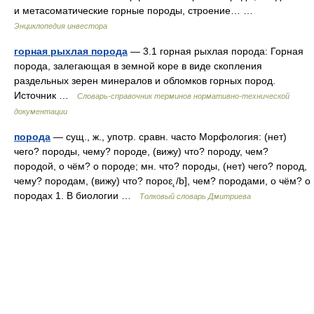
и метасоматические горные породы, строение… …
Энциклопедия инвестора
горная рыхлая порода
— 3.1 горная рыхлая порода: Горная
порода, залегающая в земной коре в виде скопления
раздельных зерен минералов и обломков горных пород.
Источник …
Словарь-справочник терминов нормативно-технической
документации
порода
— сущ., ж., употр. сравн. часто Морфология: (нет)
чего? породы, чему? породе, (вижу) что? породу, чем?
породой, о чём? о породе; мн. что? породы, (нет) чего? пород,
чему? породам, (вижу) что? пороԑ˛/b], чем? породами, о чём? о
породах 1. В биологии …
Толковый словарь Дмитриева