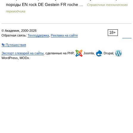
породы EN rock DE Gestein FR roche …
Справочник технического
переводчика
© Академик, 2000-2026
18+
Обратная связь:
Техподдержка
,
Реклама на сайте
👣 Путешествия
Экспорт словарей на сайты
, сделанные на PHP,
Joomla,
Drupal,
WordPress, MODx.