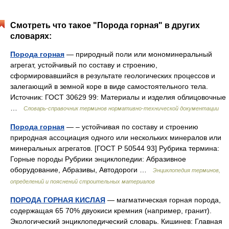
Смотреть что такое "Порода горная" в других
словарях:
Порода горная
— природный поли или мономинеральный
агрегат, устойчивый по составу и строению,
сформировавшийся в результате геологических процессов и
залегающий в земной коре в виде самостоятельного тела.
Источник: ГОСТ 30629 99: Материалы и изделия облицовочные
…
Словарь-справочник терминов нормативно-технической документации
Порода горная
— – устойчивая по составу и строению
природная ассоциация одного или нескольких минералов или
минеральных агрегатов. [ГОСТ Р 50544 93] Рубрика термина:
Горные породы Рубрики энциклопедии: Абразивное
оборудование, Абразивы, Автодороги …
Энциклопедия терминов,
определений и пояснений строительных материалов
ПОРОДА ГОРНАЯ КИСЛАЯ
— магматическая горная порода,
содержащая 65 70% двуокиси кремния (например, гранит).
Экологический энциклопедический словарь. Кишинев: Главная