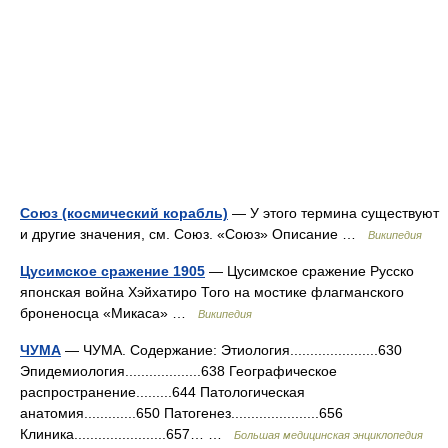
Союз (космический корабль)
— У этого термина существуют
и другие значения, см. Союз. «Союз» Описание …
Википедия
Цусимское сражение 1905
— Цусимское сражение Русско
японская война Хэйхатиро Того на мостике флагманского
броненосца «Микаса» …
Википедия
ЧУМА
— ЧУМА. Содержание: Этиология......................630
Эпидемиология...................638 Географическое
распространение.........644 Патологическая
анатомия.............650 Патогенез......................656
Клиника.......................657… …
Большая медицинская энциклопедия