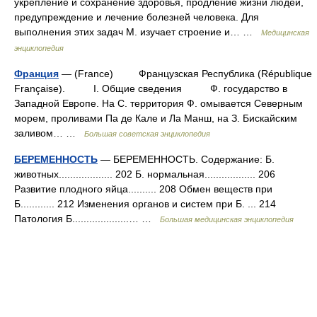
укрепление и сохранение здоровья, продление жизни людей,
предупреждение и лечение болезней человека. Для
выполнения этих задач М. изучает строение и… …
Медицинская
энциклопедия
Франция
— (France) Французская Республика (République
Française). I. Общие сведения Ф. государство в
Западной Европе. На С. территория Ф. омывается Северным
морем, проливами Па де Кале и Ла Манш, на З. Бискайским
заливом… …
Большая советская энциклопедия
БЕРЕМЕННОСТЬ
— БЕРЕМЕННОСТЬ. Содержание: Б.
животных................... 202 Б. нормальная.................. 206
Развитие плодного яйца.......... 208 Обмен веществ при
Б............ 212 Изменения органов и систем при Б. ... 214
Патология Б....................… …
Большая медицинская энциклопедия