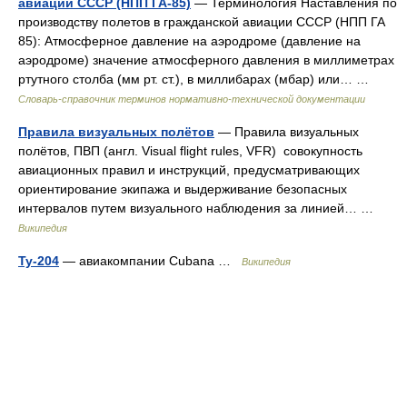
авиации СССР (НПП ГА-85)
— Терминология Наставления по
производству полетов в гражданской авиации СССР (НПП ГА
85): Атмосферное давление на аэродроме (давление на
аэродроме) значение атмосферного давления в миллиметрах
ртутного столба (мм рт. ст.), в миллибарах (мбар) или… …
Словарь-справочник терминов нормативно-технической документации
Правила визуальных полётов
— Правила визуальных
полётов, ПВП (англ. Visual flight rules, VFR) совокупность
авиационных правил и инструкций, предусматривающих
ориентирование экипажа и выдерживание безопасных
интервалов путем визуального наблюдения за линией… …
Википедия
Ту-204
— авиакомпании Cubana …
Википедия