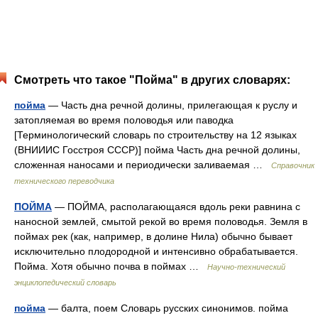
Смотреть что такое "Пойма" в других словарях:
пойма
— Часть дна речной долины, прилегающая к руслу и
затопляемая во время половодья или паводка
[Терминологический словарь по строительству на 12 языках
(ВНИИИС Госстроя СССР)] пойма Часть дна речной долины,
сложенная наносами и периодически заливаемая …
Справочник
технического переводчика
ПОЙМА
— ПОЙМА, располагающаяся вдоль реки равнина с
наносной землей, смытой рекой во время половодья. Земля в
поймах рек (как, например, в долине Нила) обычно бывает
исключительно плодородной и интенсивно обрабатывается.
Пойма. Хотя обычно почва в поймах …
Научно-технический
энциклопедический словарь
пойма
— балта, поем Словарь русских синонимов. пойма