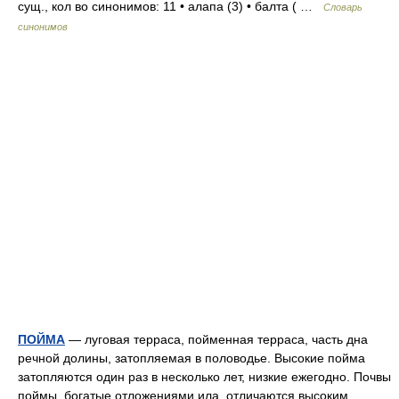
сущ., кол во синонимов: 11 • алапа (3) • балта ( …
Словарь
синонимов
ПОЙМА
— луговая терраса, пойменная терраса, часть дна
речной долины, затопляемая в половодье. Высокие пойма
затопляются один раз в несколько лет, низкие ежегодно. Почвы
поймы, богатые отложениями ила, отличаются высоким