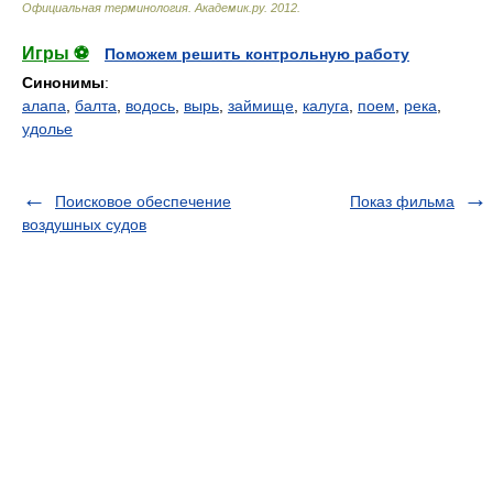
Официальная терминология
.
Академик.ру
.
2012
.
Игры ⚽
Поможем решить контрольную работу
Синонимы
:
алапа
,
балта
,
водось
,
вырь
,
займище
,
калуга
,
поем
,
река
,
удолье
Поисковое обеспечение
Показ фильма
воздушных судов