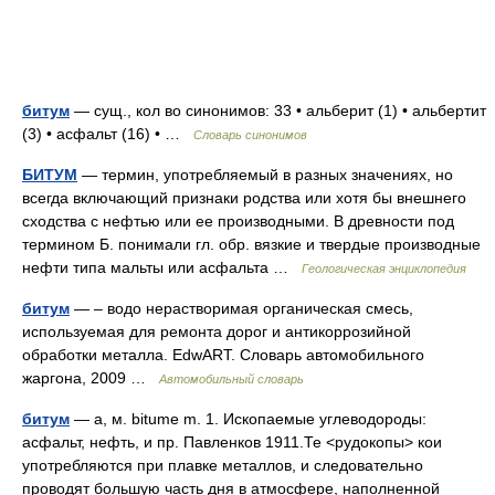
битум
— сущ., кол во синонимов: 33 • альберит (1) • альбертит
(3) • асфальт (16) • …
Словарь синонимов
БИТУМ
— термин, употребляемый в разных значениях, но
всегда включающий признаки родства или хотя бы внешнего
сходства с нефтью или ее производными. В древности под
термином Б. понимали гл. обр. вязкие и твердые производные
нефти типа мальты или асфальта …
Геологическая энциклопедия
битум
— – водо нерастворимая органическая смесь,
используемая для ремонта дорог и антикоррозийной
обработки металла. EdwART. Словарь автомобильного
жаргона, 2009 …
Автомобильный словарь
битум
— а, м. bitume m. 1. Ископаемые углеводороды:
асфальт, нефть, и пр. Павленков 1911.Те <рудокопы> кои
употребляются при плавке металлов, и следовательно
проводят большую часть дня в атмосфере, наполненной