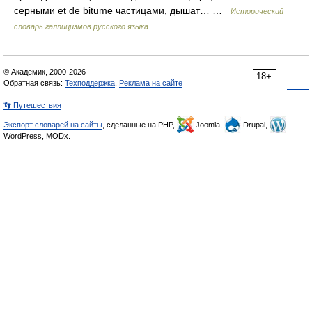
серными et de bitume частицами, дышат… …
Исторический
словарь галлицизмов русского языка
© Академик, 2000-2026
18+
Обратная связь:
Техподдержка
,
Реклама на сайте
👣 Путешествия
Экспорт словарей на сайты
, сделанные на PHP,
Joomla,
Drupal,
WordPress, MODx.