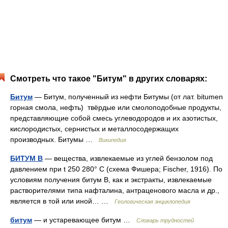
Смотреть что такое "Битум" в других словарях:
Битум
— Битум, полученный из нефти Битумы (от лат. bitumen
горная смола, нефть) твёрдые или смолоподобные продукты,
представляющие собой смесь углеводородов и их азотистых,
кислородистых, сернистых и металлосодержащих
производных. Битумы …
Википедия
БИТУМ B
— вещества, извлекаемые из углей бензолом под
давлением при t 250 280° C (схема Фишера; Fischer, 1916). По
условиям получения битум B, как и экстракты, извлекаемые
растворителями типа нафталина, антраценового масла и др.,
является в той или иной… …
Геологическая энциклопедия
битум
— и устаревающее битум …
Словарь трудностей