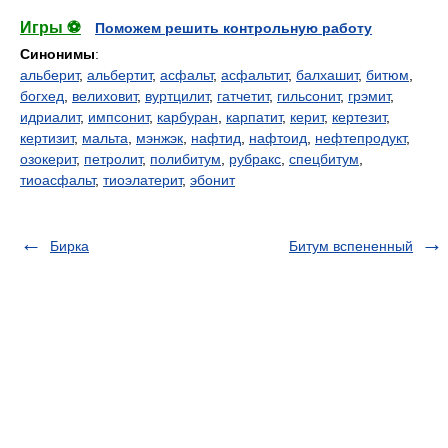
Игры ⚽
Поможем решить контрольную работу
Синонимы
:
альберит
,
альбертит
,
асфальт
,
асфальтит
,
балхашит
,
битюм
,
богхед
,
велиховит
,
вуртцилит
,
гатчетит
,
гильсонит
,
грэмит
,
идриалит
,
импсонит
,
карбуран
,
карпатит
,
керит
,
кертезит
,
кертизит
,
мальта
,
мэнжэк
,
нафтид
,
нафтоид
,
нефтепродукт
,
озокерит
,
петролит
,
полибитум
,
рубракс
,
спецбитум
,
тиоасфальт
,
тиоэлатерит
,
эбонит
Бирка
Битум вспененный