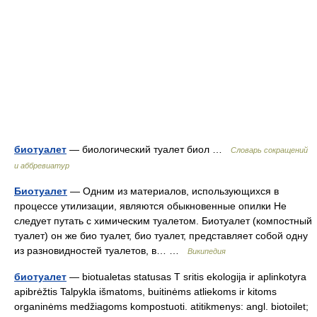
биотуалет
— биологический туалет биол …
Словарь сокращений
и аббревиатур
Биотуалет
— Одним из материалов, использующихся в
процессе утилизации, являются обыкновенные опилки Не
следует путать с химическим туалетом. Биотуалет (компостный
туалет) он же био туалет, био туалет, представляет собой одну
из разновидностей туалетов, в… …
Википедия
биотуалет
— biotualetas statusas T sritis ekologija ir aplinkotyra
apibrėžtis Talpykla išmatoms, buitinėms atliekoms ir kitoms
organinėms medžiagoms kompostuoti. atitikmenys: angl. biotoilet;