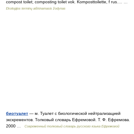
compost toilet; composting toilet vok. Komposttoilette, f rus.… …
Ekologijos terminų aiškinamasis žodynas
биотуалет
— м. Туалет с биологической нейтрализацией
экскрементов. Толковый словарь Ефремовой. Т. Ф. Ефремова.
2000 …
Современный толковый словарь русского языка Ефремовой