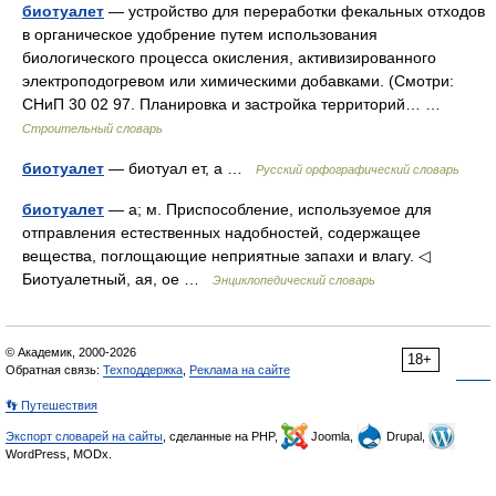
биотуалет
— устройство для переработки фекальных отходов
в органическое удобрение путем использования
биологического процесса окисления, активизированного
электроподогревом или химическими добавками. (Смотри:
СНиП 30 02 97. Планировка и застройка территорий… …
Строительный словарь
биотуалет
— биотуал ет, а …
Русский орфографический словарь
биотуалет
— а; м. Приспособление, используемое для
отправления естественных надобностей, содержащее
вещества, поглощающие неприятные запахи и влагу. ◁
Биотуалетный, ая, ое …
Энциклопедический словарь
© Академик, 2000-2026
18+
Обратная связь:
Техподдержка
,
Реклама на сайте
👣 Путешествия
Экспорт словарей на сайты
, сделанные на PHP,
Joomla,
Drupal,
WordPress, MODx.