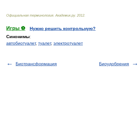
Официальная терминология
.
Академик.ру
.
2012
.
Игры ⚽
Нужно решить контрольную?
Синонимы
:
автобиотуалет
,
туалет
,
электротуалет
Биотрансформация
Биоудобрения