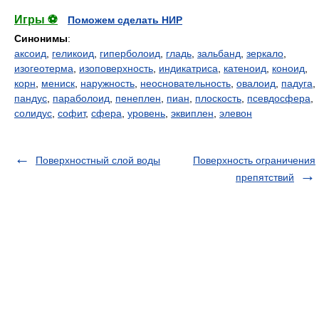
Игры ⚽
Поможем сделать НИР
Синонимы
:
аксоид
,
геликоид
,
гиперболоид
,
гладь
,
зальбанд
,
зеркало
,
изогеотерма
,
изоповерхность
,
индикатриса
,
катеноид
,
коноид
,
корн
,
мениск
,
наружность
,
неосновательность
,
овалоид
,
падуга
,
пандус
,
параболоид
,
пенеплен
,
пиан
,
плоскость
,
псевдосфера
,
солидус
,
софит
,
сфера
,
уровень
,
эквиплен
,
элевон
Поверхностный слой воды
Поверхность ограничения
препятствий