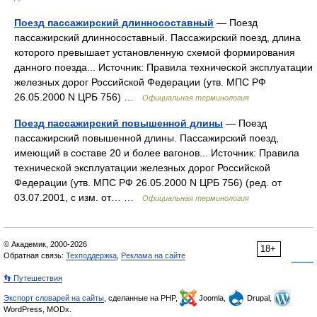
Поезд пассажирский длинносоставный
— Поезд
пассажирский длинносоставный. Пассажирский поезд, длина
которого превышает установленную схемой формирования
данного поезда... Источник: Правила технической эксплуатации
железных дорог Российской Федерации (утв. МПС РФ
26.05.2000 N ЦРБ 756) …
Официальная терминология
Поезд пассажирский повышенной длины
— Поезд
пассажирский повышенной длины. Пассажирский поезд,
имеющий в составе 20 и более вагонов... Источник: Правила
технической эксплуатации железных дорог Российской
Федерации (утв. МПС РФ 26.05.2000 N ЦРБ 756) (ред. от
03.07.2001, с изм. от… …
Официальная терминология
© Академик, 2000-2026
18+
Обратная связь:
Техподдержка
,
Реклама на сайте
👣 Путешествия
Экспорт словарей на сайты
, сделанные на PHP,
Joomla,
Drupal,
WordPress, MODx.