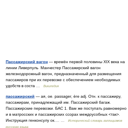
Пассажирский вагон
— времён первой половины XIX века на
линии Ливерпуль Манчестер Пассажирский вагон
железнодорожный вагон, предназначенный для размещения
пассажиров при их перевозке с обеспечением необходимых
удобств в соста …
Википедия
пассажирский
— ая, ое. passager, ère adj. Отн. к пассажиру,
пассажирам, принадлежащий им. Пассажирский багаж.
Пассажирские перевозки. БАС 1. Вам же поступать равномерно
и в матросских и пассажирских ссорах междоусобных <так>.
Инструкция генконсулу ок.… …
Исторический словарь галлицизмов
русского языка