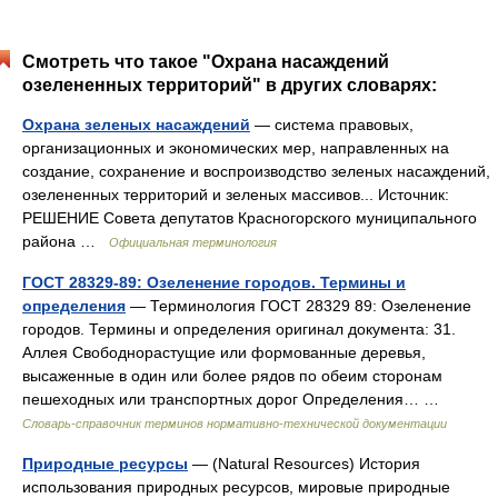
Смотреть что такое "Охрана насаждений
озелененных территорий" в других словарях:
Охрана зеленых насаждений
— система правовых,
организационных и экономических мер, направленных на
создание, сохранение и воспроизводство зеленых насаждений,
озелененных территорий и зеленых массивов... Источник:
РЕШЕНИЕ Совета депутатов Красногорского муниципального
района …
Официальная терминология
ГОСТ 28329-89: Озеленение городов. Термины и
определения
— Терминология ГОСТ 28329 89: Озеленение
городов. Термины и определения оригинал документа: 31.
Аллея Свободнорастущие или формованные деревья,
высаженные в один или более рядов по обеим сторонам
пешеходных или транспортных дорог Определения… …
Словарь-справочник терминов нормативно-технической документации
Природные ресурсы
— (Natural Resources) История
использования природных ресурсов, мировые природные