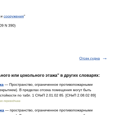
и
сооружения
"
09
N
390
)
Отсек судна
ного или цокольного этажа" в других словарях:
жа
— Пространство, ограниченное противопожарными
екрытием). В пределах отсека помещения могут быть
ойкости по табл. 1 СНиП 2.01.02 85. [СНиП 2.08.02 89]
го переводчика
ажа
— пространство, ограниченное противопожарными