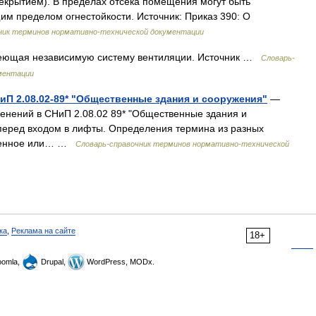
екрытием). В пределах отсека помещения могут быть
м пределом огнестойкости. Источник: Приказ 390: О
ник терминов нормативно-технической документации
имеющая независимую систему вентиляции. Источник …
Словарь-
ментации
НиП 2.08.02-89* "Общественные здания и сооружения"
—
енений в СНиП 2.08.02 89* "Общественные здания и
еред входом в лифты. Определения термина из разных
роенное или… …
Словарь-справочник терминов нормативно-технической
ка
,
Реклама на сайте
18+
omla,
Drupal,
WordPress, MODx.