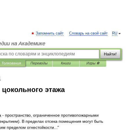
Запомнить сайт
Словарь на свой сайт
RU
едии на Академике
Найти!
Толкования
Переводы
Книги
Игры ⚽
я
 цокольного этажа
а
-
пространство
,
ограниченное
противопожарными
екрытием
).
В
пределах
отсека
помещения
могут
быть
щим
пределом
огнестойкости
..."