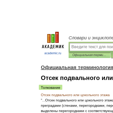
Словари и энциклоп
academic.ru
Официальная терминология
Официальная терминологи
Отсек подвального или
Толкование
Отсек
подвального
или
цокольного
этажа
"...
Отсек
подвального
или
цокольного
этаж
преградами
(
стенами
,
перегородками
,
пер
выделены
перегородками
с
соответствую