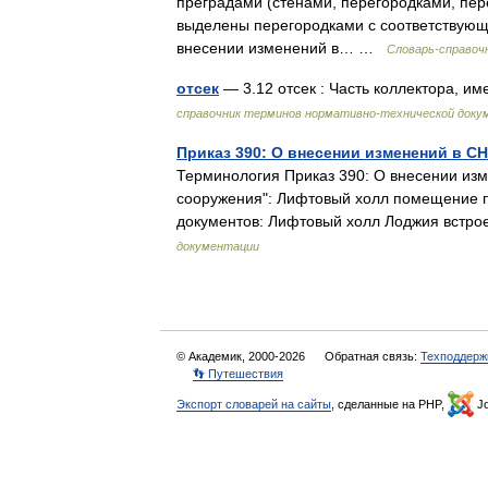
преградами (стенами, перегородками, пер
выделены перегородками с соответствующи
внесении изменений в… …
Словарь-справоч
отсек
— 3.12 отсек : Часть коллектора, 
справочник терминов нормативно-технической доку
Приказ 390: О внесении изменений в С
Терминология Приказ 390: О внесении изм
сооружения": Лифтовый холл помещение п
документов: Лифтовый холл Лоджия вст
документации
© Академик, 2000-2026
Обратная связь:
Техподдерж
👣 Путешествия
Экспорт словарей на сайты
, сделанные на PHP,
Jo