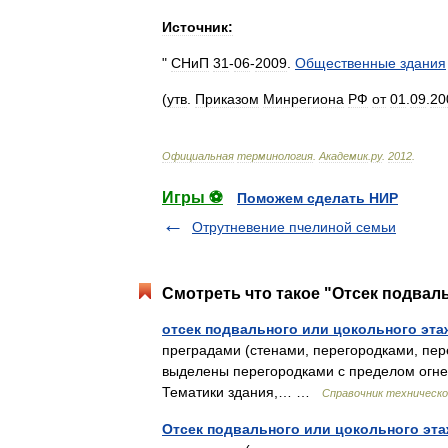
Источник:
"
СНиП
31
-
06
-
2009
.
Общественные
здания
(
утв
.
Приказом
Минрегиона
РФ
от
01
.
09
.
20
Официальная
терминология
.
Академик
.
ру
.
2012
.
Игры ⚽
Поможем сделать НИР
Отрутневение пчелиной семьи
Смотреть что такое "Отсек подваль
отсек подвального или цокольного эта
преградами (стенами, перегородками, пер
выделены перегородками с пределом огнест
Тематики здания,… …
Справочник техническо
Отсек подвального или цокольного эт