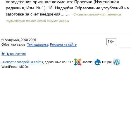
определения оригинал документа: Просечка (Измененная
редакция, Изм. № 1). 18. Надрубка Образование углублений на
заготовке за счет внедрения… …
Словарь-справочник терминов
нормативно-технической документации
© Академик, 2000-2026
18+
Обратная связь:
Техподдержка
,
Реклама на сайте
👣 Путешествия
Экспорт словарей на сайты
, сделанные на PHP,
Joomla,
Drupal,
WordPress, MODx.