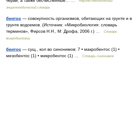
черви, а также бесчисленные… …
Научно-технический
энциклопедический словарь
бентос
— совокупность организмов, обитающих на грунте и в
грунте водоемов. (Источник: «Микробиология: словарь
терминов», Фирсов Н.Н., М: Дрофа, 2006 г.) …
Словарь
микробиологии
бентос
— сущ., кол во синонимов: 7 • макробентос (1) •
мезобентос (1) • микробентос (1) …
Словарь синонимов