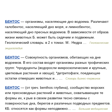
БЕНТОС
— организмы, населяющие дно водоема. Различают
галобентос, населяющий дно моря, и лимнобентос,
населяющий дно пресных водоемов. В зависимости от образа
жизни животных Б. может быть сидячим и подвижным.
Геологический словарь: в 2 х томах. М.: Недра …
Геологическая
энциклопедия
БЕНТОС
— Совокупность организмов, обитающих на дне
водоемов. В его состав входят организмы разных трофических
групп: *продуценты (водоросли микроскопические и крупные,
цветковые растения и хвощи); *детритофаги, поедающие
остатки отмерших животных и… …
Словарь бизнес-терминов
БЕНТОС
— (от греч. benthos глубина), сообщество морских
или пресноводных растений и животных, охватывающее те
формы их, к рые в своем развитии тесно связаны с
поверхностью дна, берегов и различных подводных предметов.
КБ. относятся как формы неподвижно… …
Большая медицинская