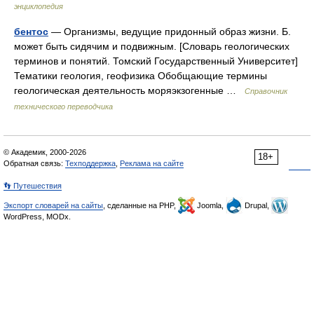
энциклопедия
бентос
— Организмы, ведущие придонный образ жизни. Б.
может быть сидячим и подвижным. [Словарь геологических
терминов и понятий. Томский Государственный Университет]
Тематики геология, геофизика Обобщающие термины
геологическая деятельность моряэкзогенные …
Справочник
технического переводчика
© Академик, 2000-2026
18+
Обратная связь:
Техподдержка
,
Реклама на сайте
👣 Путешествия
Экспорт словарей на сайты
, сделанные на PHP,
Joomla,
Drupal,
WordPress, MODx.