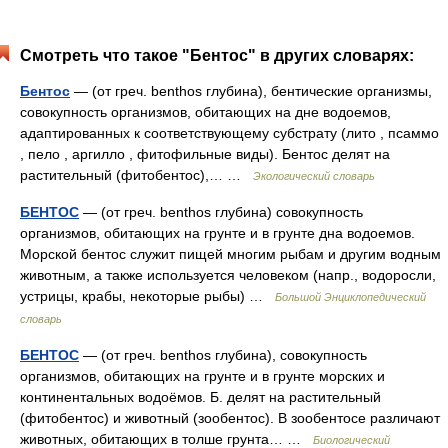
Смотреть что такое "Бентос" в других словарях:
Бентос
— (от греч. benthos глубина), бентические организмы,
совокупность организмов, обитающих на дне водоемов,
адаптированных к соответствующему субстрату (лито , псаммо
, пело , аргилло , фитофильные виды). Бентос делят на
растительный (фитобентос),… …
Экологический словарь
БЕНТОС
— (от греч. benthos глубина) совокупность
организмов, обитающих на грунте и в грунте дна водоемов.
Морской бентос служит пищей многим рыбам и другим водным
животным, а также используется человеком (напр., водоросли,
устрицы, крабы, некоторые рыбы) …
Большой Энциклопедический
словарь
БЕНТОС
— (от греч. benthos глубина), совокупность
организмов, обитающих на грунте и в грунте морских и
континентальных водоёмов. Б. делят на растительный
(фитобентос) и животный (зообентос). В зообентосе различают
животных, обитающих в толше грунта… …
Биологический