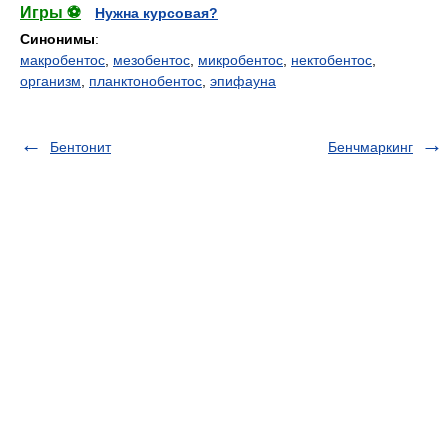
Игры ⚽
Нужна курсовая?
Синонимы
:
макробентос
,
мезобентос
,
микробентос
,
нектобентос
,
организм
,
планктонобентос
,
эпифауна
Бентонит
Бенчмаркинг