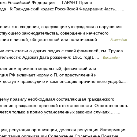
кодекс Российской Федерации ГАРАНТ Принят
 года К:Гражданский кодекс Российской Федерации:Часть… …
ния это сведения, содержащие утверждения о нарушении
твующего законодательства, совершении нечестного
дении в личной, общественной или политической… …
Википедия
и есть статьи о других людях с такой фамилией, см. Трунов.
тельности: Адвокат Дата рождения: 1961 год(1 …
Википедия
плением причинен моральный, физический или
уция РФ включает норму о П. от преступлений и
им доступ к правосудию и компенсацию причиненного ущерба…
ему правилу необходимая составляющая гражданского
ение гражданско правовой ответственности. Ответственность
няется только в прямо установленных законом случаях.… …
ации, репутация организации, деловая репутация Информация
, репутация организации Содержание Содержание Понятие