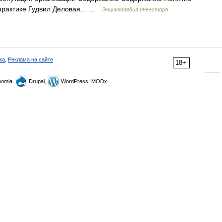
й практике Гудвил Деловая… …
Энциклопедия инвестора
ка
,
Реклама на сайте
18+
omla,
Drupal,
WordPress, MODx.