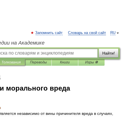
Запомнить сайт
Словарь на свой сайт
RU
едии на Академике
Найти!
Толкования
Переводы
Книги
Игры ⚽
я
и морального вреда
а
твляется
независимо
от
вины
причинителя
вреда
в
случаях
,