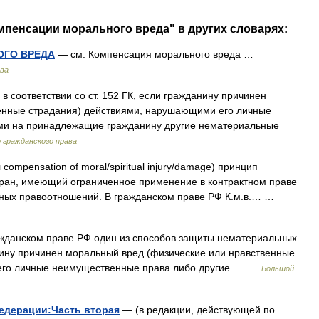
мпенсации морального вреда" в других словарях:
ОГО ВРЕДА
— см. Компенсация морального вреда …
ава
в соответствии со ст. 152 ГК, если гражданину причинен
енные страдания) действиями, нарушающими его личные
и на принадлежащие гражданину другие нематериальные
 гражданского права
compensation of moral/spiritual injury/damage) принцип
тран, имеющий ограниченное применение в контрактном праве
тных правоотношений. В гражданском праве РФ К.м.в.… …
жданском праве РФ один из способов защиты нематериальных
анину причинен моральный вред (физические или нравственные
 его личные неимущественные права либо другие… …
Большой
едерации:Часть вторая
— (в редакции, действующей по