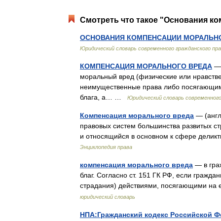
Смотреть что такое "Основания ко
ОСНОВАНИЯ КОМПЕНСАЦИИ МОРАЛЬН
Юридический словарь современного гражданского пр
КОМПЕНСАЦИЯ МОРАЛЬНОГО ВРЕДА
— 
моральный вред (физические или нравств
неимущественные права либо посягающим
блага, а… …
Юридический словарь современного
Компенсация морального вреда
— (англ 
правовых систем большинства развитых с
и относящийся в основном к сфере делик
Энциклопедия права
компенсация морального вреда
— в гра
благ. Согласно ст. 151 ГК РФ, если гражд
страдания) действиями, посягающими на
юридический словарь
НПА:Гражданский кодекс Российской Ф