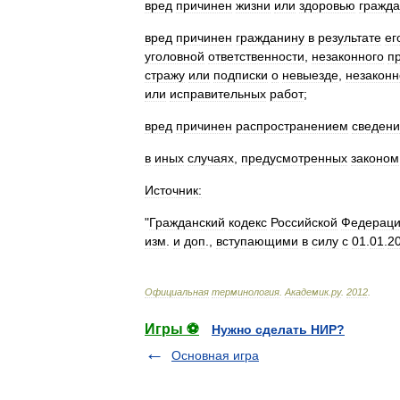
вред
причинен
жизни
или
здоровью
гражд
вред
причинен
гражданину
в
результате
ег
уголовной
ответственности
,
незаконного
п
стражу
или
подписки
о
невыезде
,
незаконн
или
исправительных
работ
;
вред
причинен
распространением
сведен
в
иных
случаях
,
предусмотренных
законом
Источник:
"
Гражданский
кодекс
Российской
Федерац
изм
.
и
доп
.,
вступающими
в
силу
с
01
.
01
.
2
Официальная
терминология
.
Академик
.
ру
.
2012
.
Игры ⚽
Нужно сделать НИР?
Основная игра