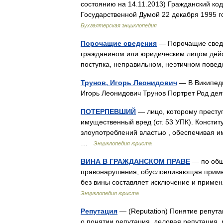
состоянию на 14.11.2013) Гражданский 
Государственной Думой 22 декабря 1995
Бухгалтерская энциклопедия
Порочащие сведения
— Порочащие сведе
гражданином или юридическим лицом дейс
поступка, неправильном, неэтичном пове
Трунов, Игорь Леонидович
— В Википеди
Игорь Леонидович Трунов Портрет Род дея
ПОТЕРПЕВШИЙ
— лицо, которому престу
имущественный вред (ст. 53 УПК). Констит
злоупотреблений властью , обеспечивая 
…
Энциклопедия юриста
ВИНА В ГРАЖДАНСКОМ ПРАВЕ
— по общ
правонарушения, обусловливающая примен
без вины составляет исключение и приме
Энциклопедия юриста
Репутация
— (Reputation) Понятие репут
о понятии репутация, деловая репутация