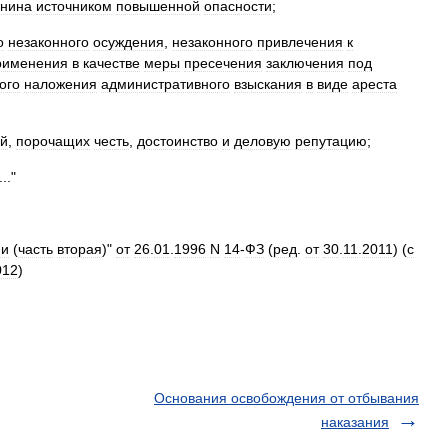
анина
источником
повышенной
опасности
;
о
незаконного
осуждения
,
незаконного
привлечения
к
рименения
в
качестве
меры
пресечения
заключения
под
ого
наложения
административного
взыскания
в
виде
ареста
ий
,
порочащих
честь
,
достоинство
и
деловую
репутацию
;
..."
ии
(
часть
вторая
)"
от
26
.
01
.
1996
N
14
-
ФЗ
(
ред
.
от
30
.
11
.
2011
) (
с
012
)
Основания освобождения от отбывания
наказания